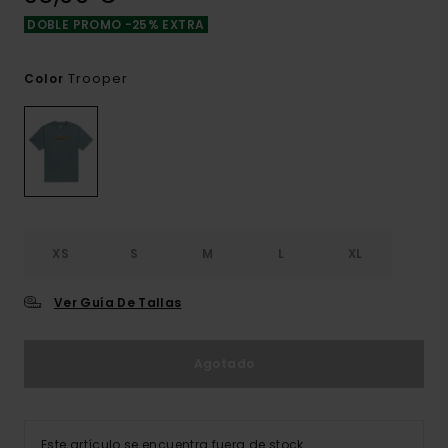
DOBLE PROMO -25% EXTRA
Trooper
Color
XS
S
M
L
XL
Ver Guía De Tallas
Agotado
Este artículo se encuentra fuera de stock.