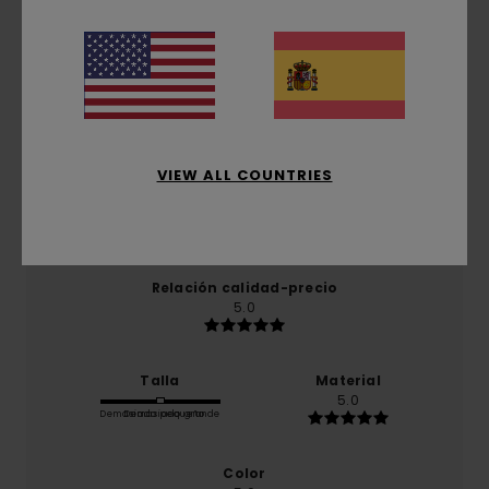
5.0
/5
basado en
1 reseñas verificadas
desde noviembre
2025
El 100% de nuestros clientes recomiendan este
producto
VIEW ALL COUNTRIES
Comodidad
5.0
Relación calidad-precio
5.0
Talla
Material
5.0
Demasiado pequeño
Demasiado grande
Color