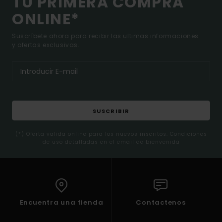
TU PRIMERA COMPRA
ONLINE*
Suscríbete ahora para recibir las ultimas informaciones
y ofertas exclusivas.
SUSCRIBIR
(*) Oferta valida online para los nuevos inscritos. Condiciones
de uso detalladas en el email de bienvenida
Encuentra una tienda
Contactenos