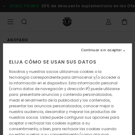
Pasar
DOBLE PROMO
25% de descuento suplementario en las Oferta
a
la
información
del
producto
AGOTADO
Continuar sin aceptar
ELIJA CÓMO SE USAN SUS DATOS
Nosotros y nuestros socios utilizamos cookies o la
tecnología correspondiente para almacenar y/o acceder a
la información en el dispositivo. Esta información personal
(como datos de navegación y dirección IP) puede utilizarse
para: presentarle anuncios y contenido personalizados,
medir el rendimiento de la publicidad y los contenidos,
presentar las anuncios personalizados, conocer mejor a
nuestra audiencia, desarrollar y mejorar los productos de
nuestros socios. Usted puede configurar sus opciones para
aceptar o rechazar las cookies sujetas a su
consentimiento, o bien, para rechazar las cookies cuando
no están sujetas a su consentimiento (como algunas