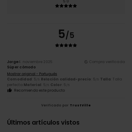
5.0
5
/5
Jorge
4. noviembre 2025
Compra verificada
Súper cómodo
Mostrar original - Português
Comodidad
: 5
Relación calidad-precio
: 5
Talla
: Talla
/5
/5
perfecta
Material
: 5
Color
: 5
/5
/5
Recomiendo este producto
Verificado por
TrustVille
Últimos artículos vistos