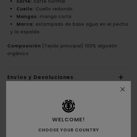
corte:
corte normal
Cuello:
Cuello redondo
Mangas:
manga corta
Marca:
estampado de base agua en el pecho
y la espalda
Composición
[Tejido principal] 100% algodón
orgánico
Envíos y Devoluciones
Reseñas de los clientes
WELCOME!
Puntuación media
CHOOSE YOUR COUNTRY