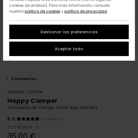
cookies de análisis). Para más información, consulte
nuestra
política de cookies
y
política de privacidad
Gestionar las preferencias
Aceptar todo
Camisetas
ORGANIC COTTON
Happy Camper
Camiseta de manga corta Azul Hombre
5.0
(1 Reseñas)
ECO-BONUS
35,00 €