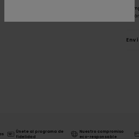
Com
orgá
Env
Únete al programa de
Nuestro compromiso
as
fidelidad
eco-responsable