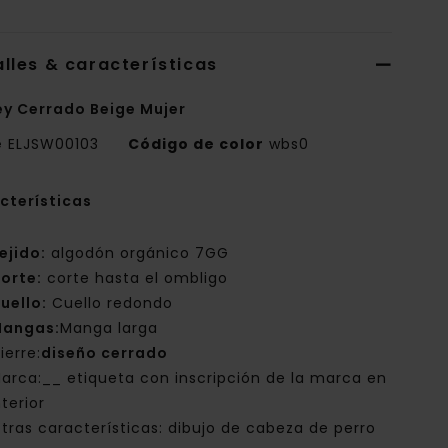
lles & características
ey Cerrado Beige Mujer
e
ELJSW00103
Código de color
wbs0
cterísticas
ejido:
algodón orgánico 7GG
orte:
corte hasta el ombligo
uello:
Cuello redondo
angas:
Manga larga
ierre:
diseño cerrado
arca:__ etiqueta con inscripción de la marca en
nterior
tras características: dibujo de cabeza de perro