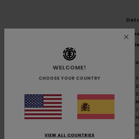
Deta
Jers
Styl
Cara
WELCOME!
CHOOSE YOUR COUNTRY
T
C
C
M
C
M
el i
O
VIEW ALL COUNTRIES