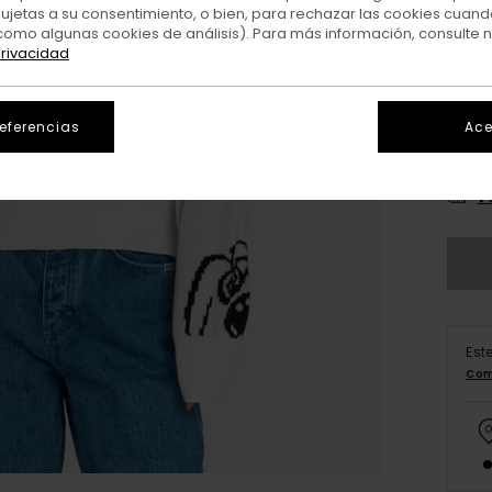
sujetas a su consentimiento, o bien, para rechazar las cookies cuand
como algunas cookies de análisis). Para más información, consulte 
privacidad
referencias
Ace
X
V
Est
Com