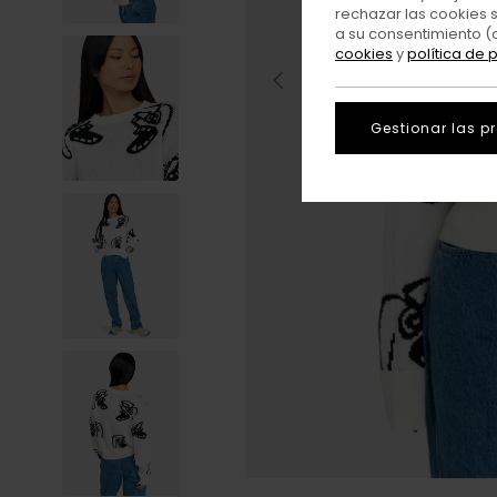
rechazar las cookies 
a su consentimiento (
cookies
y
política de 
Gestionar las p