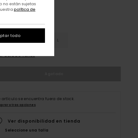
o no están sujetas
nuestra
política de
ptar todo
S
S
M
L
er Guía De Tallas
Agotado
e artículo se encuentra fuera de stock.
prar otras opciones
Ver disponibilidad en tienda
Seleccione una talla