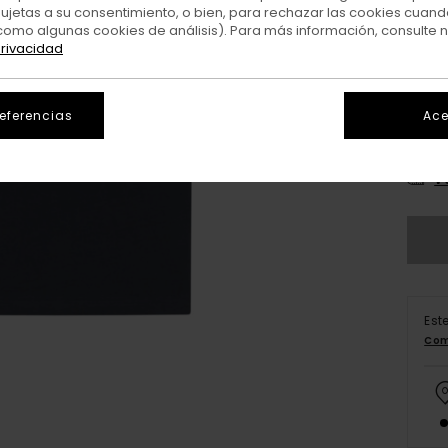
sujetas a su consentimiento, o bien, para rechazar las cookies cuand
como algunas cookies de análisis). Para más información, consulte 
privacidad
referencias
Ace
X
V
Est
Com