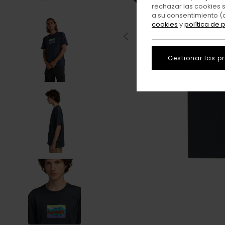
rechazar las cookies 
a su consentimiento (
cookies
y
política de 
Gestionar las p