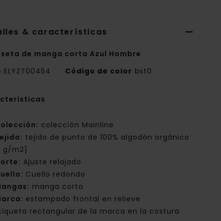
lles & características
seta de manga corta Azul Hombre
e
ELYZT00454
Código de color
bst0
cterísticas
olección:
colección Mainline
ejido:
tejido de punto de 100% algodón orgánico
0 g/m2]
orte:
Ajuste relajado
uello:
Cuello redondo
angas:
manga corta
arca:
estampado frontal en relieve
tiqueta rectangular de la marca en la costura