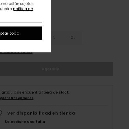
o no están sujetas
nuestra
política de
ptar todo
S
S
M
L
XL
er Guía De Tallas
Agotado
e artículo se encuentra fuera de stock.
prar otras opciones
Ver disponibilidad en tienda
Seleccione una talla