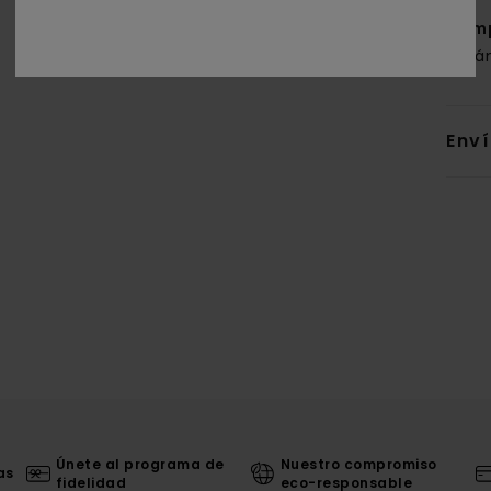
Com
orgá
Env
Únete al programa de
Nuestro compromiso
as
fidelidad
eco-responsable