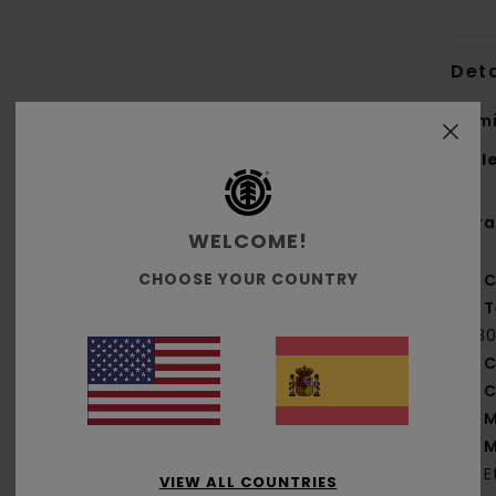
Deta
Cami
Styl
Cara
WELCOME!
CHOOSE YOUR COUNTRY
C
T
[18
C
C
M
M
E
VIEW ALL COUNTRIES