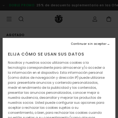
Pasar
DOBLE PROMO
25% de descuento suplementario en las Ofert
a
la
información
del
producto
AGOTADO
Continuar sin aceptar
ELIJA CÓMO SE USAN SUS DATOS
Nosotros y nuestros socios utilizamos cookies o la
tecnología correspondiente para almacenar y/o acceder a
la información en el dispositivo. Esta información personal
(como datos de navegación y dirección IP) puede utilizarse
para: presentarle anuncios y contenido personalizados,
medir el rendimiento de la publicidad y los contenidos,
presentar las anuncios personalizados, conocer mejor a
nuestra audiencia, desarrollar y mejorar los productos de
nuestros socios. Usted puede configurar sus opciones para
aceptar o rechazar las cookies sujetas a su
consentimiento, o bien, para rechazar las cookies cuando
no están sujetas a su consentimiento (como algunas