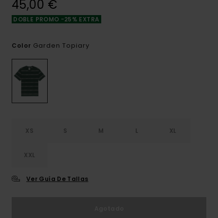
45,00 €
DOBLE PROMO -25% EXTRA
Garden Topiary
Color
XS
S
M
L
XL
XXL
Ver Guía De Tallas
Agotado