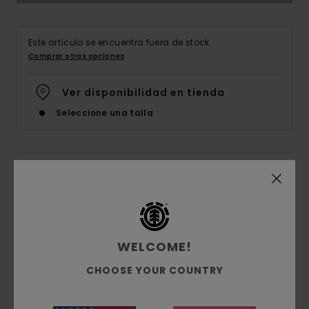
Este artículo se encuentra fuera de stock.
Comprar otras opciones
Ver disponibilidad en tienda
Seleccione una talla
Detalles & características
Camiseta Verde Hombre
Style
ELYKT00156
Código de color
grt0
WELCOME!
Características
CHOOSE YOUR COUNTRY
Tejido:
jacquard de algodón orgánico [180