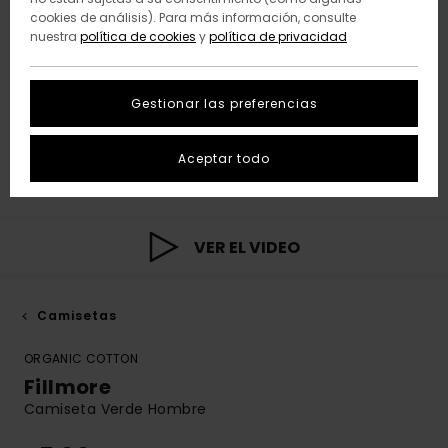
cookies de análisis). Para más información, consulte
nuestra
política de cookies
y
política de privacidad
Gestionar las preferencias
Aceptar todo
VER EL VIDEO
Camisetas
ORGANIC COTTON
Fillmore
Camiseta Verde Hombre