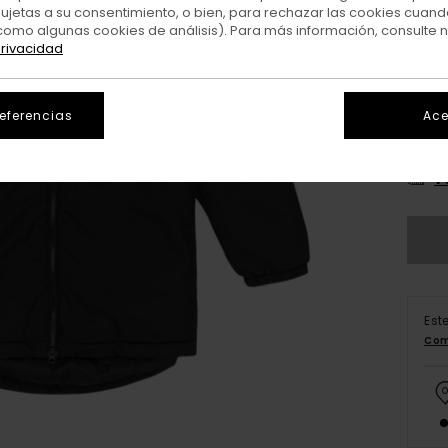
sujetas a su consentimiento, o bien, para rechazar las cookies cuand
como algunas cookies de análisis). Para más información, consulte 
privacidad
referencias
Ace
X
V
Est
Com