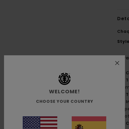
Deta
Chaq
Styl
Cara
C
T
g/m
WELCOME!
T
CHOOSE YOUR COUNTRY
I
rep
pro
C