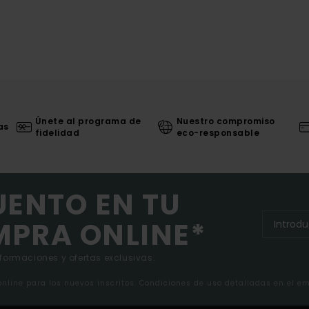
Únete al programa de
Nuestro compromiso
as
fidelidad
eco-responsable
UENTO EN TU
MPRA ONLINE*
nformaciones y ofertas exclusivas.
 online para los nuevos inscritos. Condiciones de uso detalladas en el e