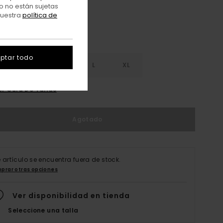
o no están sujetas
nuestra
política de
ptar todo
S
S
M
L
XL
er Guía De Tallas
Agotado
e artículo se encuentra fuera de stock.
prar otras opciones
Ver disponibilidad en tienda
Seleccione una talla