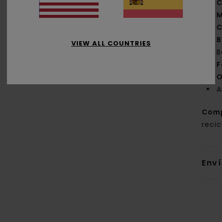
C
M
C
B
VIEW ALL COUNTRIES
B
F
O
A
Com
reci
Env