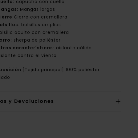
uello:
capucha con cuello
angas:
Mangas largas
ierre:
Cierre con cremallera
olsillos:
bolsillos amplios
olsillo oculto con cremallera
orro:
sherpa de poliéster
tras características:
aislante cálido
islante contra el viento
posición
[Tejido principal] 100% poliéster
clado
íos y Devoluciones