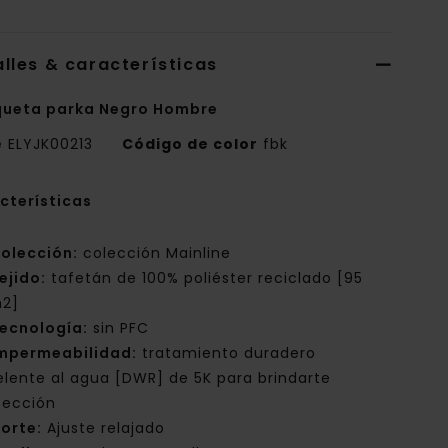
lles & características
ueta parka Negro Hombre
e
ELYJK00213
Código de color
fbk
cterísticas
olección:
colección Mainline
ejido:
tafetán de 100% poliéster reciclado [95
2]
ecnología:
sin PFC
mpermeabilidad:
tratamiento duradero
elente al agua [DWR] de 5K para brindarte
tección
orte:
Ajuste relajado