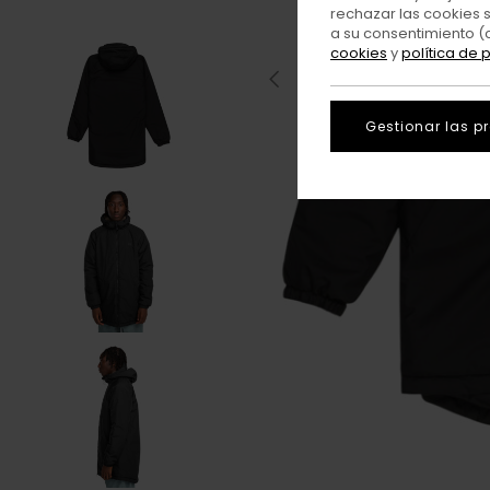
rechazar las cookies 
a su consentimiento (
cookies
y
política de 
Gestionar las p