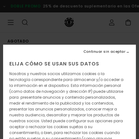
Pasar
DOBLE PROMO
25% de descuento suplementario en las Of
a
la
información
del
producto
AGOTADO
Continuar sin aceptar
ELIJA CÓMO SE USAN SUS DATOS
Nosotros y nuestros socios utilizamos cookies o la
tecnología correspondiente para almacenar y/o acceder a
la información en el dispositivo. Esta información personal
(como datos de navegación y dirección IP) puede utilizarse
para: presentarle anuncios y contenido personalizados,
medir el rendimiento de la publicidad y los contenidos,
presentar las anuncios personalizados, conocer mejor a
nuestra audiencia, desarrollar y mejorar los productos de
nuestros socios. Usted puede configurar sus opciones para
aceptar o rechazar las cookies sujetas a su
consentimiento, o bien, para rechazar las cookies cuando
no están sujetas a su consentimiento (como algunas