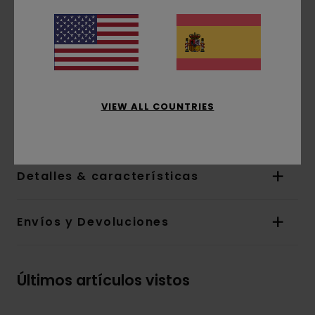
incendios forestales en los EE.UU. En Element nos
sentimos muy orgullosos de colaborar con
Smokey Bear en esta exclusiva colección de ropa
con algunas de las imágenes más emblemáticas
de Smokey de las últimas décadas. Una parte de
los beneficios de esta colección será destinada a
VIEW ALL COUNTRIES
contribuir a la financiación de la campaña de
prevención de incendios forestales Smokey Bear.
Detalles & características
Envíos y Devoluciones
Últimos artículos vistos