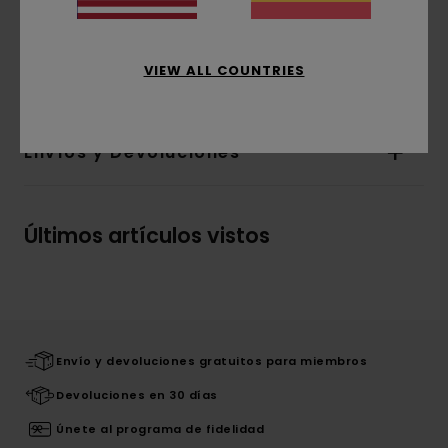
parche de fieltro bordado con el arte floral de
Donnie.
VIEW ALL COUNTRIES
Detalles & características
Envíos y Devoluciones
Últimos artículos vistos
Envío y devoluciones gratuitos para miembros
Devoluciones en 30 días
Únete al programa de fidelidad