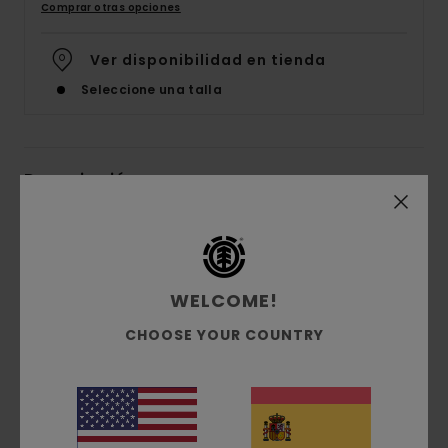
Comprar otras opciones
Ver disponibilidad en tienda
Seleccione una talla
Descripción
Esta temporada, para nuestra colección de
colaboración con artistas hemos contado con
Donnie O’Donnell originario de Manchester,
WELCOME!
Inglaterra. Su interpretación de las plantas y los
animales, que recuerda a pixels, pone una nota
CHOOSE YOUR COUNTRY
divertida y enérgica en toda la colección.Esta
chaqueta de estilo Harrington clásico está
fabricada con una mezcla de algodón reciclado y
virgen, y franela cómoda en el interior. Lleva un