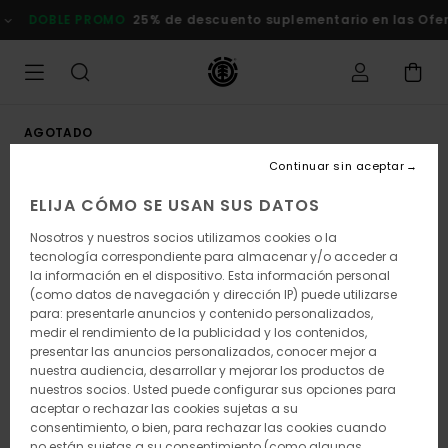
Pasar
DOBLE PROMO
25% de descuento suplementario en las Ofert
a
la
información
del
producto
AGOTADO
Continuar sin aceptar
ELIJA CÓMO SE USAN SUS DATOS
Nosotros y nuestros socios utilizamos cookies o la
tecnología correspondiente para almacenar y/o acceder a
la información en el dispositivo. Esta información personal
(como datos de navegación y dirección IP) puede utilizarse
para: presentarle anuncios y contenido personalizados,
medir el rendimiento de la publicidad y los contenidos,
presentar las anuncios personalizados, conocer mejor a
nuestra audiencia, desarrollar y mejorar los productos de
nuestros socios. Usted puede configurar sus opciones para
aceptar o rechazar las cookies sujetas a su
consentimiento, o bien, para rechazar las cookies cuando
no están sujetas a su consentimiento (como algunas