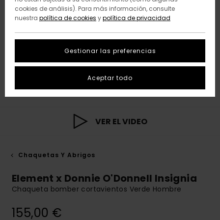
cookies de análisis). Para más información, consulte
nuestra
política de cookies
y
política de privacidad
Gestionar las preferencias
Aceptar todo
VER EL VIDEO
Chaquetas Y Abrigos
Element x Donnie O'Donnell Insignia
Chaqueta bomber cortavientos Verde Hombre
155,00 €