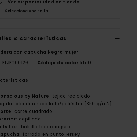
Ver disponibilidad en tienda
Seleccione una talla
lles & características
dera con capucha Negro mujer
e
ELJFT00126
Código de color
kta0
cterísticas
onscious by Nature:
tejido reciclado
ejido:
algodón reciclado/poliéster [350 g/m2]
orte:
corte cuadrado
nterior:
cepillado
olsillos:
bolsillo tipo canguro
apucha:
forrada en punto jersey