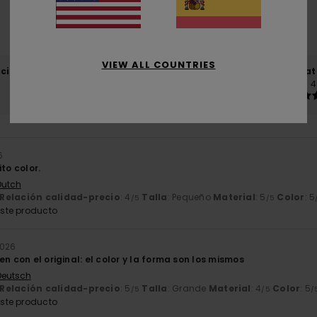
basado en
3 reseñas verificadas
desde diciembre 2025
El 100% de nuestros clientes recomiendan este producto
VIEW ALL COUNTRIES
ación calidad-precio
Talla
Mat
4.7
4
Demasiado pequeño
Demasiado grande
6
to color.
Dutch
Relación calidad-precio
: 4
Talla
: Pequeño
Material
: 5
Color
: 5
/5
/5
ste producto
2026
en con el original: el color y la forma son los mismos
 Deutsch
Relación calidad-precio
: 5
Talla
: Grande
Material
: 4
Color
: 5
/5
/5
/
ste producto