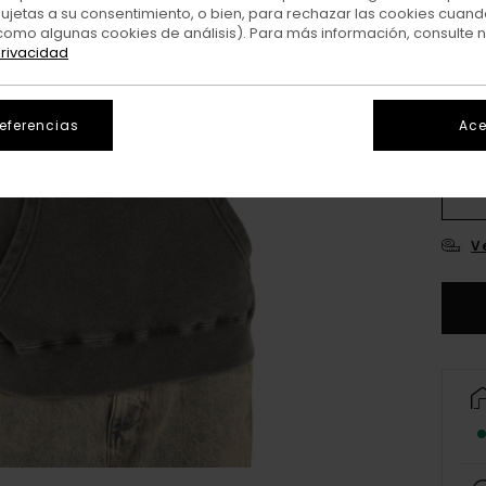
sujetas a su consentimiento, o bien, para rechazar las cookies cuand
Colo
como algunas cookies de análisis). Para más información, consulte 
privacidad
referencias
Ace
X
V