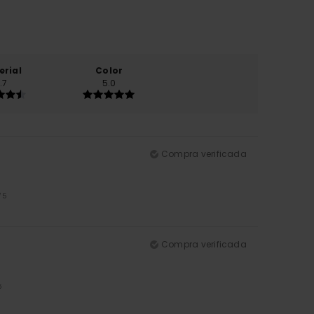
erial
Color
.7
5.0
Compra verificada
/5
Compra verificada
5