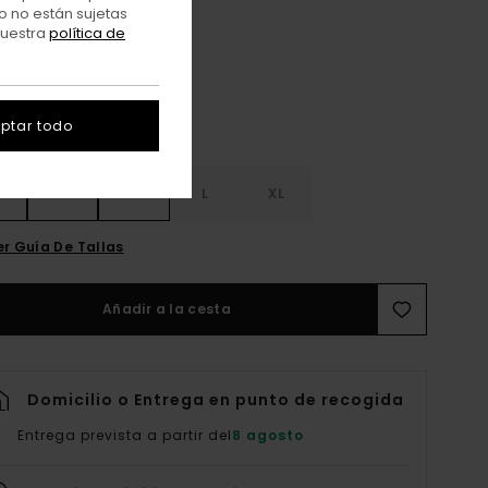
o no están sujetas
Off Black
r
nuestra
política de
ptar todo
S
S
M
L
XL
er Guía De Tallas
Añadir a la cesta
Domicilio o Entrega en punto de recogida
Entrega prevista a partir del
8 agosto