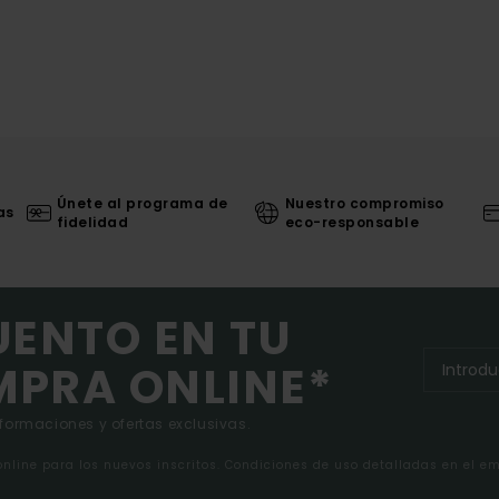
Únete al programa de
Nuestro compromiso
as
fidelidad
eco-responsable
UENTO EN TU
MPRA ONLINE*
nformaciones y ofertas exclusivas.
 online para los nuevos inscritos. Condiciones de uso detalladas en el e