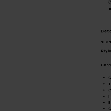
Deta
Suda
Styl
Cara
C
T
C
I
B
C