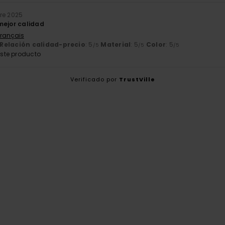
re 2025
mejor calidad
Français
Relación calidad-precio
: 5
Material
: 5
Color
: 5
/5
/5
/5
ste producto
Verificado por
TrustVille