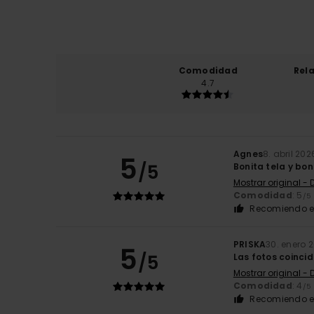
Comodidad
Rel
4.7
Agnes
8. abril 202
5
/5
Bonita tela y boni
Mostrar original - 
Comodidad
: 5
/5
Recomiendo e
PRISKA
30. enero 
5
/5
Las fotos coincid
Mostrar original -
Comodidad
: 4
/5
Recomiendo e