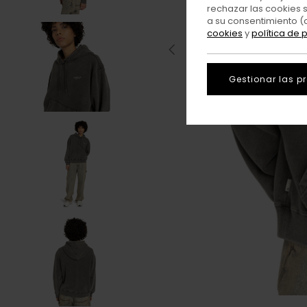
rechazar las cookies 
a su consentimiento (
cookies
y
política de 
Gestionar las p