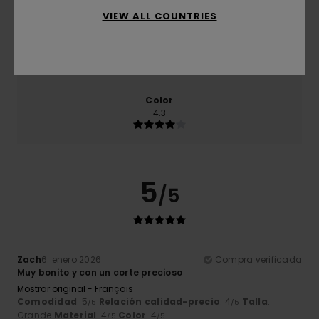
VIEW ALL COUNTRIES
Talla
Material
4.3
Demasiado pequeño
Demasiado grande
Color
4.3
5
/5
Zach
6. enero 2026
Compra verificada
Muy bonito y con un corte precioso
Mostrar original - Français
Comodidad
: 5
Relación calidad-precio
: 4
Talla
:
/5
/5
Grande
Material
: 4
Color
: 4
/5
/5