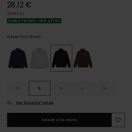
28,12 €
OFERTAS
DOBLE PROMO -25% EXTRA
Flint Black
Color
XS
S
M
L
XL
Ver Guía De Tallas
Añadir a la cesta