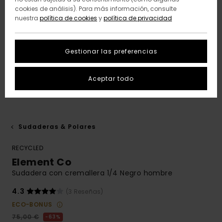
cookies de análisis). Para más información, consulte
nuestra
política de cookies
y
política de privacidad
Gestionar las preferencias
Aceptar todo
Sudaderas & Polares
RECYCLED
Element Co
Sudadera con cremallera 1/4 Negro hombre
4.3
(3 Reseñas)
ECO-BONUS
75,00 €
63%