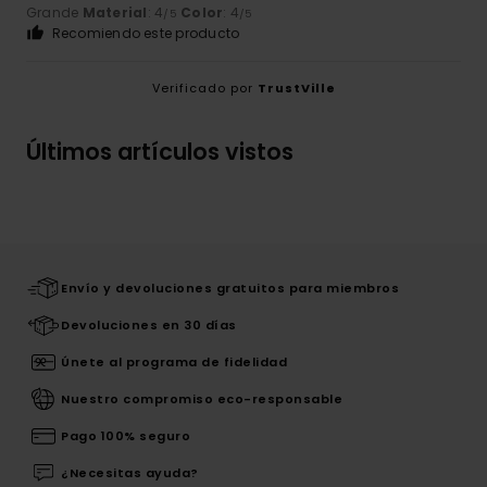
Grande
Material
: 4
Color
: 4
/5
/5
Recomiendo este producto
Verificado por
TrustVille
Últimos artículos vistos
Envío y devoluciones gratuitos para miembros
Devoluciones en 30 días
Únete al programa de fidelidad
Nuestro compromiso eco-responsable
Pago 100% seguro
¿Necesitas ayuda?