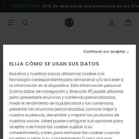
Pasar
DOBLE PROMO
25% de descuento suplementario en las Ofertas
a
la
información
del
producto
Continuar sin aceptar
ELIJA CÓMO SE USAN SUS DATOS
Nosotros y nuestros socios utilizamos cookies o la
tecnología correspondiente para almacenar y/o acceder a
la información en el dispositivo. Esta información personal
(como datos de navegación y dirección IP) puede utilizarse
para: presentarle anuncios y contenido personalizados,
medir el rendimiento de la publicidad y los contenidos,
presentar las anuncios personalizados, conocer mejor a
nuestra audiencia, desarrollar y mejorar los productos de
nuestros socios. Usted puede configurar sus opciones para
aceptar o rechazar las cookies sujetas a su
consentimiento, o bien, para rechazar las cookies cuando
no están sujetas a su consentimiento (como algunas