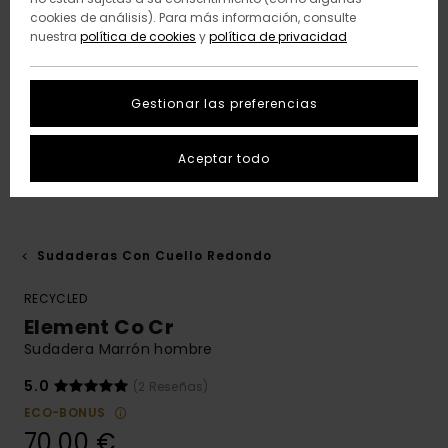
cookies de análisis). Para más información, consulte
nuestra
política de cookies
y
política de privacidad
Gestionar las preferencias
Aceptar todo
Sudaderas Con Cuello Redondo
RECYCLED
Element Co Cr
Sudadera Marrón hombre
5.0
(2 Reseñas)
ECO-BONUS
70,00 €