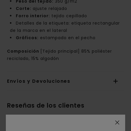
Peso del tejido:
350 g/m2
Corte:
ajuste relajado
Forro interior:
tejido cepillado
Detalles de la etiqueta: etiqueta rectangular
de la marca en el lateral
Gráficos:
estampado en el pecho
Composición
[Tejido principal] 85% poliéster
reciclado, 15% algodón
Envíos y Devoluciones
Reseñas de los clientes
Puntuación media