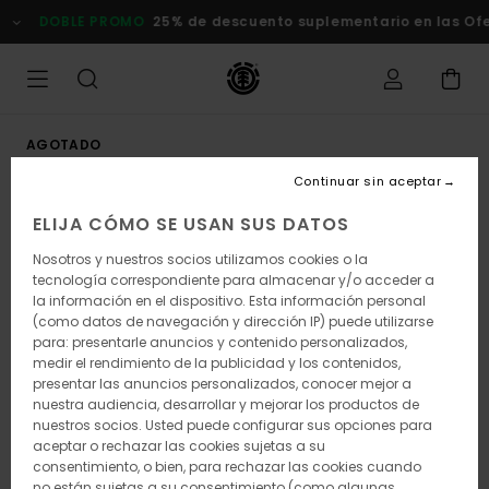
Pasar
DOBLE PROMO
25% de descuento suplementario en las Oferta
a
la
información
del
producto
AGOTADO
Continuar sin aceptar
ELIJA CÓMO SE USAN SUS DATOS
Nosotros y nuestros socios utilizamos cookies o la
tecnología correspondiente para almacenar y/o acceder a
la información en el dispositivo. Esta información personal
(como datos de navegación y dirección IP) puede utilizarse
para: presentarle anuncios y contenido personalizados,
medir el rendimiento de la publicidad y los contenidos,
presentar las anuncios personalizados, conocer mejor a
nuestra audiencia, desarrollar y mejorar los productos de
nuestros socios. Usted puede configurar sus opciones para
aceptar o rechazar las cookies sujetas a su
consentimiento, o bien, para rechazar las cookies cuando
no están sujetas a su consentimiento (como algunas