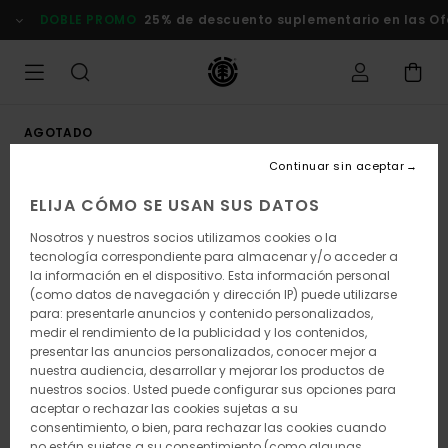
Pasar
DOBLE PROMO
25% de descuento suplementario en las Ofer
a
la
información
del
producto
AGOTADO
Continuar sin aceptar
ELIJA CÓMO SE USAN SUS DATOS
Nosotros y nuestros socios utilizamos cookies o la
tecnología correspondiente para almacenar y/o acceder a
la información en el dispositivo. Esta información personal
(como datos de navegación y dirección IP) puede utilizarse
para: presentarle anuncios y contenido personalizados,
medir el rendimiento de la publicidad y los contenidos,
presentar las anuncios personalizados, conocer mejor a
nuestra audiencia, desarrollar y mejorar los productos de
nuestros socios. Usted puede configurar sus opciones para
aceptar o rechazar las cookies sujetas a su
consentimiento, o bien, para rechazar las cookies cuando
no están sujetas a su consentimiento (como algunas