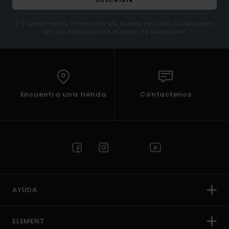
(*) Oferta valida online para los nuevos inscritos. Condiciones
de uso detalladas en el email de bienvenida
Encuentra una tienda
Contactenos
AYUDA
ELEMENT