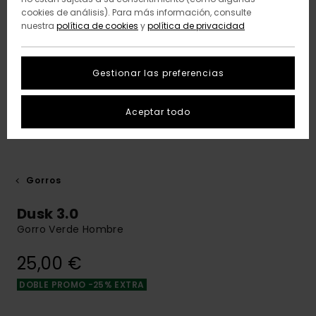
cookies de análisis). Para más información, consulte
nuestra
política de cookies
y
política de privacidad
Gestionar las preferencias
Aceptar todo
Gorros
Dusk 3.0
Gorro Verde Hombre
25,00 €
DOBLE PROMO -25% EXTRA