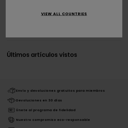
Composición
[Tejido principal] 100% acrílico
VIEW ALL COUNTRIES
Envíos y Devoluciones
Últimos artículos vistos
Envío y devoluciones gratuitos para miembros
Devoluciones en 30 días
Únete al programa de fidelidad
Nuestro compromiso eco-responsable