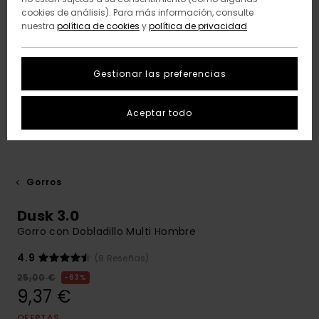
cookies de análisis). Para más información, consulte
nuestra
política de cookies
y
política de privacidad
Gestionar las preferencias
Aceptar todo
Gorros
Dusk 3.0
Gorro con Dobladillo Multi Hombre
4.9
(8 Reseñas)
25,00 €
63%
9,37 €
OFERTAS