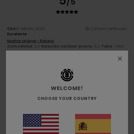
5
/5
Ciro
14. febrero 2026
Compra verificada
Excelente
Mostrar original - Italiano
Comodidad
: 3
Relación calidad-precio
: 5
Talla
: Talla
/5
/5
perfecta
Material
: 5
Color
: 4
/5
/5
Recomiendo este producto
5
/5
WELCOME!
CHOOSE YOUR COUNTRY
Yann
11. febrero 2026
Compra verificada
bonito gorro
Mostrar original - Français
Comodidad
: 5
Talla
: Talla perfecta
Material
: 5
Color
:
/5
/5
5
/5
Recomiendo este producto