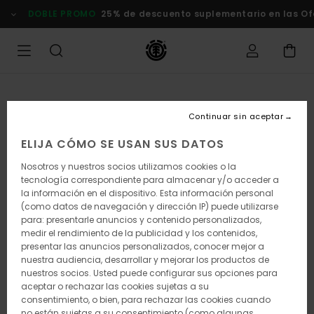
Pasar
DOBLE PROMO
25% de descuento suplementario en las Of
a
la
información
del
producto
Continuar sin aceptar
ELIJA CÓMO SE USAN SUS DATOS
Nosotros y nuestros socios utilizamos cookies o la
tecnología correspondiente para almacenar y/o acceder a
la información en el dispositivo. Esta información personal
(como datos de navegación y dirección IP) puede utilizarse
para: presentarle anuncios y contenido personalizados,
medir el rendimiento de la publicidad y los contenidos,
presentar las anuncios personalizados, conocer mejor a
nuestra audiencia, desarrollar y mejorar los productos de
nuestros socios. Usted puede configurar sus opciones para
aceptar o rechazar las cookies sujetas a su
consentimiento, o bien, para rechazar las cookies cuando
no están sujetas a su consentimiento (como algunas