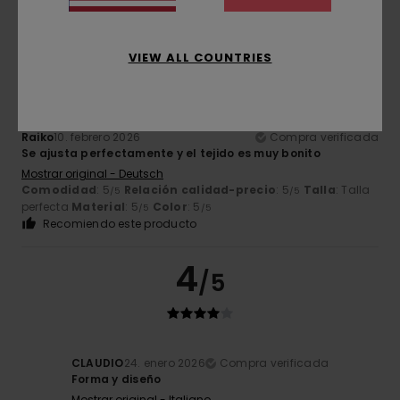
5
/5
VIEW ALL COUNTRIES
Raiko
10. febrero 2026
Compra verificada
Se ajusta perfectamente y el tejido es muy bonito
Mostrar original - Deutsch
Comodidad
: 5
Relación calidad-precio
: 5
Talla
: Talla
/5
/5
perfecta
Material
: 5
Color
: 5
/5
/5
Recomiendo este producto
4
/5
CLAUDIO
24. enero 2026
Compra verificada
Forma y diseño
Mostrar original - Italiano