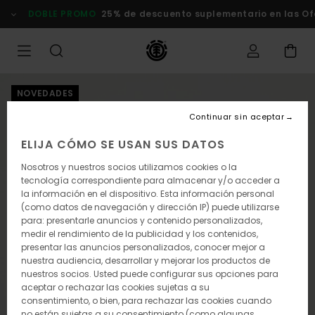
Pasar
DOBLE PROMO
25% de descuento suplementario en las Of
a
la
información
del
producto
NOVEDADES
Continuar sin aceptar
ELIJA CÓMO SE USAN SUS DATOS
Nosotros y nuestros socios utilizamos cookies o la
tecnología correspondiente para almacenar y/o acceder a
la información en el dispositivo. Esta información personal
(como datos de navegación y dirección IP) puede utilizarse
para: presentarle anuncios y contenido personalizados,
medir el rendimiento de la publicidad y los contenidos,
presentar las anuncios personalizados, conocer mejor a
nuestra audiencia, desarrollar y mejorar los productos de
nuestros socios. Usted puede configurar sus opciones para
aceptar o rechazar las cookies sujetas a su
consentimiento, o bien, para rechazar las cookies cuando
no están sujetas a su consentimiento (como algunas