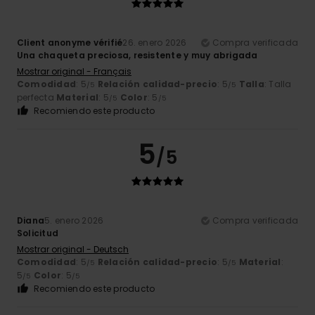
Client anonyme vérifié
26. enero 2026
Compra verificada
Una chaqueta preciosa, resistente y muy abrigada
Mostrar original - Français
Comodidad
: 5
Relación calidad-precio
: 5
Talla
: Talla
/5
/5
perfecta
Material
: 5
Color
: 5
/5
/5
Recomiendo este producto
5
/5
Diana
5. enero 2026
Compra verificada
Solicitud
Mostrar original - Deutsch
Comodidad
: 5
Relación calidad-precio
: 5
Material
:
/5
/5
5
Color
: 5
/5
/5
Recomiendo este producto