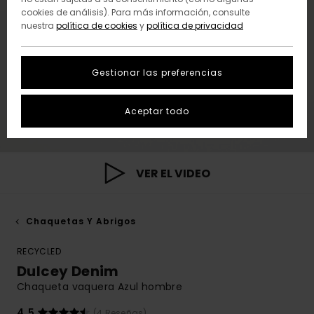
cookies de análisis). Para más información, consulte
nuestra
política de cookies
y
política de privacidad
Gestionar las preferencias
Aceptar todo
VER EL VIDEO
Chaquetas Y Abrigos
RECYCLED
Dulcey Denim
Chaqueta vaquera Azul hombre
4.5
(4 Reseñas)