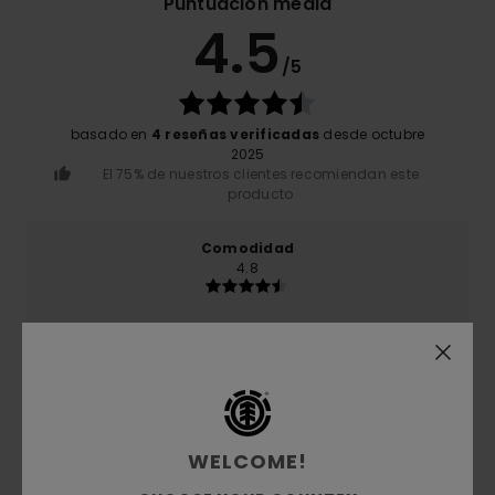
Puntuación media
4.5
/5
basado en
4 reseñas verificadas
desde octubre
2025
El 75% de nuestros clientes recomiendan este
producto
Comodidad
4.8
Relación calidad-precio
4.8
Talla
Material
5.0
WELCOME!
Demasiado pequeño
Demasiado grande