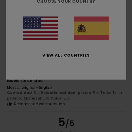
CHOOSE YOUR COUNTRY
Color
4.5
5
/5
VIEW ALL COUNTRIES
Joe
7. febrero 2026
Compra verificada
Excelente calidad
Mostrar original - English
Comodidad
: 5
Relación calidad-precio
: 5
Talla
: Talla
/5
/5
perfecta
Material
: 5
Color
: 5
/5
/5
Recomiendo este producto
5
/5