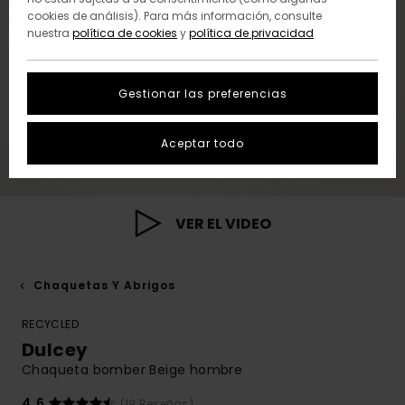
cookies de análisis). Para más información, consulte
nuestra
política de cookies
y
política de privacidad
Gestionar las preferencias
Aceptar todo
VER EL VIDEO
Chaquetas Y Abrigos
RECYCLED
Dulcey
Chaqueta bomber Beige hombre
4.6
(19 Reseñas)