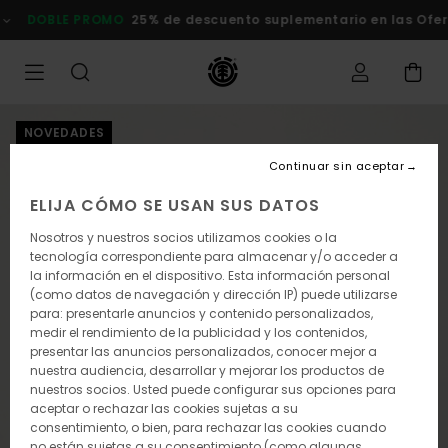
Pasar
OBLE PROMO
25% de descuento suplementario en las Ofertas
a
la
información
del
producto
NOVEDADES
Continuar sin aceptar
ELIJA CÓMO SE USAN SUS DATOS
Nosotros y nuestros socios utilizamos cookies o la
tecnología correspondiente para almacenar y/o acceder a
la información en el dispositivo. Esta información personal
(como datos de navegación y dirección IP) puede utilizarse
para: presentarle anuncios y contenido personalizados,
medir el rendimiento de la publicidad y los contenidos,
presentar las anuncios personalizados, conocer mejor a
nuestra audiencia, desarrollar y mejorar los productos de
nuestros socios. Usted puede configurar sus opciones para
aceptar o rechazar las cookies sujetas a su
consentimiento, o bien, para rechazar las cookies cuando
no están sujetas a su consentimiento (como algunas