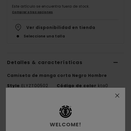
Este artículo se encuentra fuera de stock.
Comprar otras opciones
Ver disponibilidad en tienda
Seleccione una talla
Detalles & características
Camiseta de manga corta Negro Hombre
Style
ELYZT00502
Código de color
kta0
Características
Colección:
colección Mainline
WELCOME!
Tejido:
tejido de punto de 100% algodón