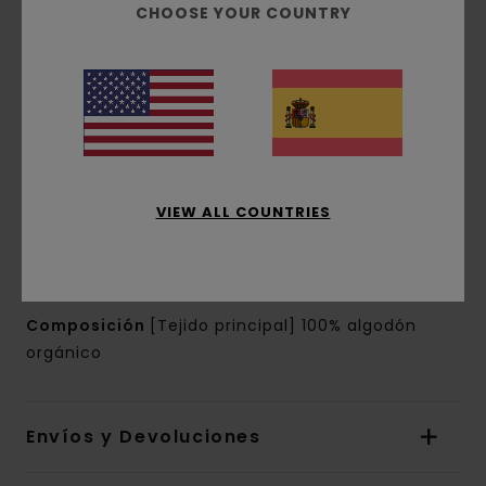
orgánico [180 g/m2]
CHOOSE YOUR COUNTRY
Conscious by Nature:
Algodón Orgánico
corte:
corte normal
Cuello:
Cuello redondo
Mangas:
manga corta
Marca:
estampados de base agua en el
pecho y la espalda
Otras características:
etiqueta rectangular
VIEW ALL COUNTRIES
en la costura
La apariencia del producto puede variar
dependiendo de la situación del estampado
Composición
[Tejido principal] 100% algodón
orgánico
Envíos y Devoluciones