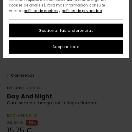
cookies de análisis). Para más información, consulte
nuestra
política de cookies
y
política de privacidad
Gestionar las preferencias
Aceptar todo
Camisetas
ORGANIC COTTON
Day And Night
Camiseta de manga corta Negro Hombre
ECO-BONUS
35,00 €
55%
15,75 €