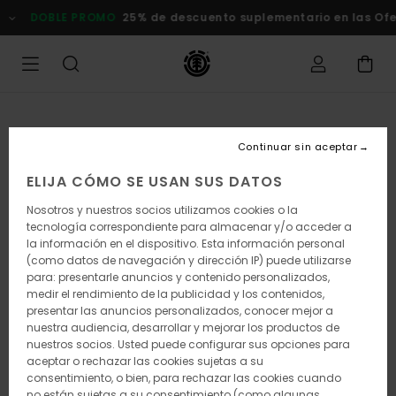
Pasar
DOBLE PROMO
25% de descuento suplementario en las Ofert
a
la
información
del
producto
Continuar sin aceptar
ELIJA CÓMO SE USAN SUS DATOS
Nosotros y nuestros socios utilizamos cookies o la
tecnología correspondiente para almacenar y/o acceder a
la información en el dispositivo. Esta información personal
(como datos de navegación y dirección IP) puede utilizarse
para: presentarle anuncios y contenido personalizados,
medir el rendimiento de la publicidad y los contenidos,
presentar las anuncios personalizados, conocer mejor a
nuestra audiencia, desarrollar y mejorar los productos de
nuestros socios. Usted puede configurar sus opciones para
aceptar o rechazar las cookies sujetas a su
consentimiento, o bien, para rechazar las cookies cuando
no están sujetas a su consentimiento (como algunas