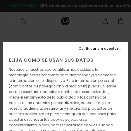
Pasar
DOBLE PROMO
25% de descuento suplementario en las Oferta
a
la
información
del
producto
Continuar sin aceptar
ELIJA CÓMO SE USAN SUS DATOS
Nosotros y nuestros socios utilizamos cookies o la
tecnología correspondiente para almacenar y/o acceder a
la información en el dispositivo. Esta información personal
(como datos de navegación y dirección IP) puede utilizarse
para: presentarle anuncios y contenido personalizados,
medir el rendimiento de la publicidad y los contenidos,
presentar las anuncios personalizados, conocer mejor a
nuestra audiencia, desarrollar y mejorar los productos de
nuestros socios. Usted puede configurar sus opciones para
aceptar o rechazar las cookies sujetas a su
consentimiento, o bien, para rechazar las cookies cuando
no están sujetas a su consentimiento (como algunas