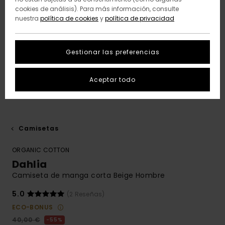
cookies de análisis). Para más información, consulte
nuestra
política de cookies
y
política de privacidad
Gestionar las preferencias
Aceptar todo
Camisetas
ORGANIC COTTON
Dahlia
Camiseta de manga corta Beige Hombre
5.0
(2 Reseñas)
ECO-BONUS
40,00 €
55%