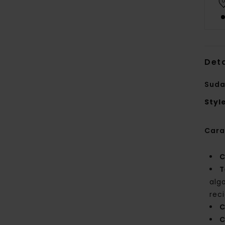
Deta
Suda
Styl
Cara
C
T
alg
rec
C
C