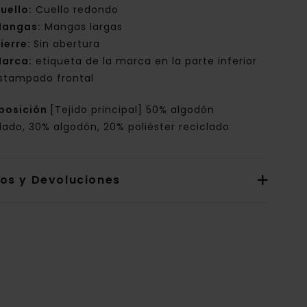
uello:
Cuello redondo
angas:
Mangas largas
ierre:
Sin abertura
arca:
etiqueta de la marca en la parte inferior
stampado frontal
posición
[Tejido principal] 50% algodón
lado, 30% algodón, 20% poliéster reciclado
íos y Devoluciones