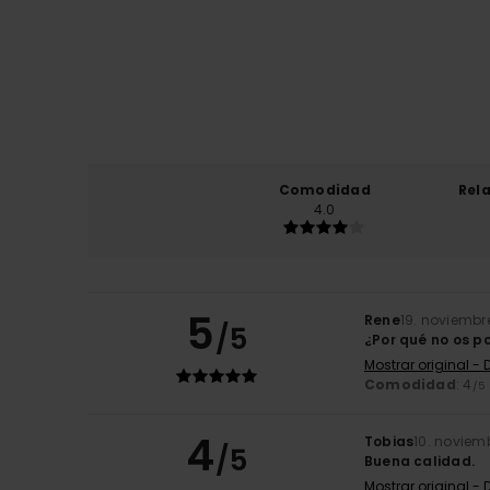
Comodidad
Rel
4.0
5
Rene
19. noviembr
/5
¿Por qué no os p
Mostrar original -
Comodidad
: 4
/5
4
Tobias
10. noviem
/5
Buena calidad.
Mostrar original -