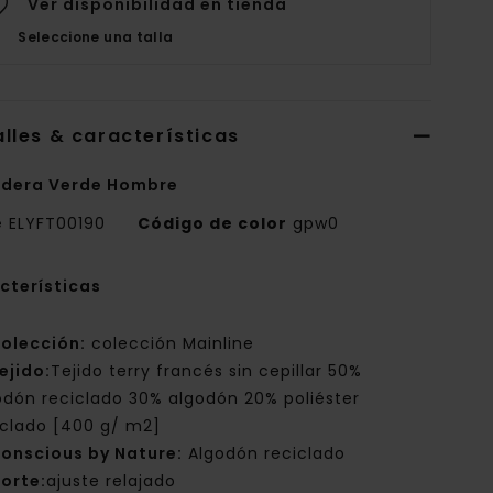
Ver disponibilidad en tienda
Seleccione una talla
lles & características
dera Verde Hombre
e
ELYFT00190
Código de color
gpw0
cterísticas
olección:
colección Mainline
ejido:
Tejido terry francés sin cepillar 50%
odón reciclado 30% algodón 20% poliéster
iclado [400 g/ m2]
onscious by Nature:
Algodón reciclado
orte:
ajuste relajado