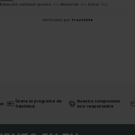
Relación calidad-precio
: 4
Material
: 4
Color
: 5
/5
/5
/5
Verificado por
TrustVille
Únete al programa de
Nuestro compromiso
as
fidelidad
eco-responsable