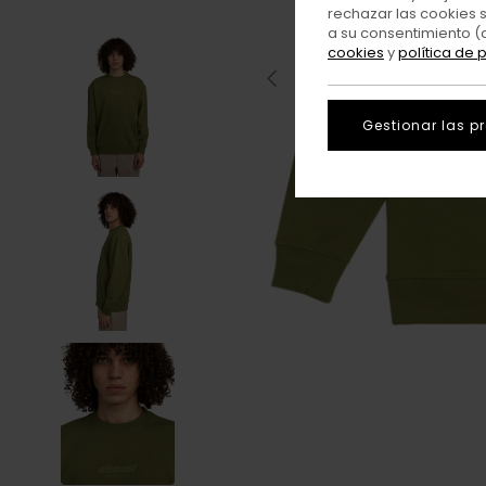
rechazar las cookies 
a su consentimiento (
cookies
y
política de 
Gestionar las p