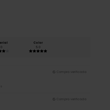
erial
Color
.0
5.0
Compra verificada
/5
Compra verificada