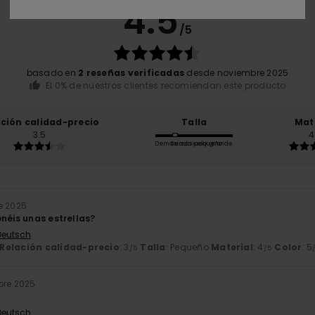
4.5
/5
basado en
2 reseñas verificadas
desde noviembre 2025
El 0% de nuestros clientes recomiendan este producto
ación calidad-precio
Talla
Mat
3.5
4
Demasiado pequeño
Demasiado grande
e 2025
onéis unas estrellas?
 Deutsch
Relación calidad-precio
: 3
Talla
: Pequeño
Material
: 4
Color
: 5
/5
/5
bre 2025
 Deutsch