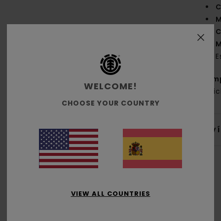
C
M
C
M
E
Com
WELCOME!
recic
CHOOSE YOUR COUNTRY
Env
VIEW ALL COUNTRIES
Puntuación media