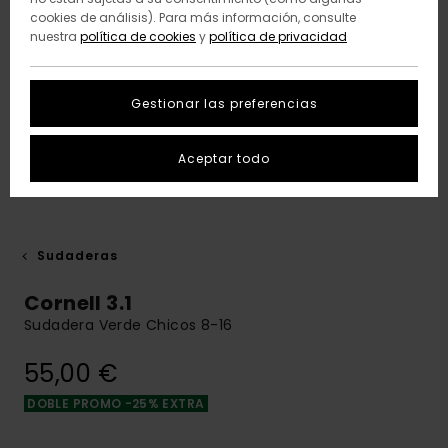
cookies de análisis). Para más información, consulte
nuestra
política de cookies
y
política de privacidad
Gestionar las preferencias
Aceptar todo
Sudaderas
Cornell 3.1
Sudadera Verde Chicos 8-16
55,00 €
DOBLE PROMO -25% EXTRA