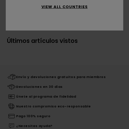
VIEW ALL COUNTRIES
Envíos y Devoluciones
Últimos artículos vistos
Envío y devoluciones gratuitos para miembros
Devoluciones en 30 días
Únete al programa de fidelidad
Nuestro compromiso eco-responsable
Pago 100% seguro
¿Necesitas ayuda?