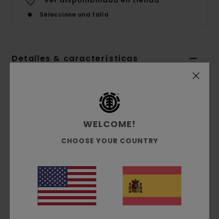
Ver disponibilidad en tienda
Seleccione una talla
Detalles & características
Sudadera Verde Chicos 8-16
Style
ELBFT00110
Código de color
gkk0
WELCOME!
Características
CHOOSE YOUR COUNTRY
Tejido:
terry de algodón teñido con
pigmentos [350 g/m2]
Corte:
Ajuste relajado
Bordado en el pecho
Composición
[Tejido principal] 100% algodón