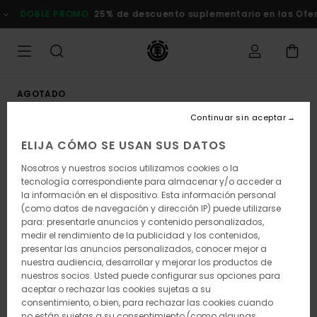
Pasar
DOBLE PROMO
25% de descuento suplementario en las Oferta
a
la
información
del
producto
AGOTADO
Continuar sin aceptar
ELIJA CÓMO SE USAN SUS DATOS
Nosotros y nuestros socios utilizamos cookies o la
tecnología correspondiente para almacenar y/o acceder a
la información en el dispositivo. Esta información personal
(como datos de navegación y dirección IP) puede utilizarse
para: presentarle anuncios y contenido personalizados,
medir el rendimiento de la publicidad y los contenidos,
presentar las anuncios personalizados, conocer mejor a
nuestra audiencia, desarrollar y mejorar los productos de
nuestros socios. Usted puede configurar sus opciones para
aceptar o rechazar las cookies sujetas a su
consentimiento, o bien, para rechazar las cookies cuando
no están sujetas a su consentimiento (como algunas