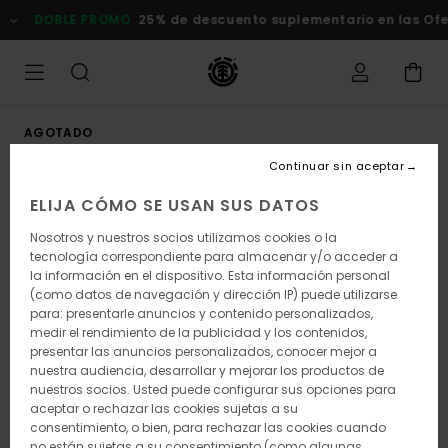
Pasar
DOBLE PROMO
25% de descuento suplementario en las Ofert
a
la
información
del
producto
AGOTADO
Continuar sin aceptar
ELIJA CÓMO SE USAN SUS DATOS
Nosotros y nuestros socios utilizamos cookies o la
tecnología correspondiente para almacenar y/o acceder a
la información en el dispositivo. Esta información personal
(como datos de navegación y dirección IP) puede utilizarse
para: presentarle anuncios y contenido personalizados,
medir el rendimiento de la publicidad y los contenidos,
presentar las anuncios personalizados, conocer mejor a
nuestra audiencia, desarrollar y mejorar los productos de
nuestros socios. Usted puede configurar sus opciones para
aceptar o rechazar las cookies sujetas a su
consentimiento, o bien, para rechazar las cookies cuando
no están sujetas a su consentimiento (como algunas