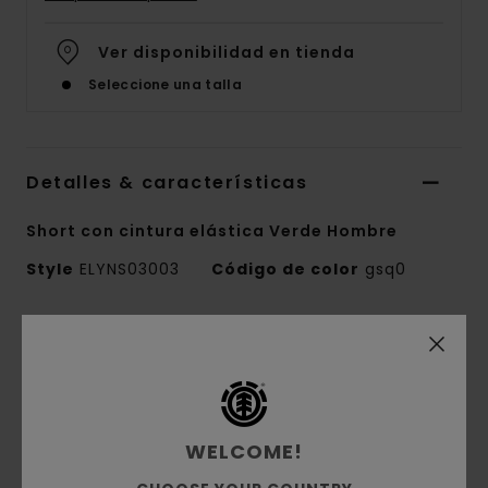
Ver disponibilidad en tienda
Seleccione una talla
Detalles & características
Short con cintura elástica Verde Hombre
Style
ELYNS03003
Código de color
gsq0
Características
Colección:
colección Mainline
Tejido:
Tejido terry francés 50% algodón
reciclado 30% algodón 20% poliéster reciclado
WELCOME!
[350 g/ m2]