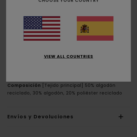
CHOOSE YOUR COUNTRY
Corte:
Ajuste relajado
Tiro:
tiro normal
Pierna:
Pierna normal
Cintura:
Cintura elástica
Cierre:
cierre fijo
Marca:
Logo corporativo bordado en la pierna
izquierda
Ojales bordados
VIEW ALL COUNTRIES
Cordones de ajuste tonales con punta
metálica sin marca
Composición
[Tejido principal] 50% algodón
reciclado, 30% algodón, 20% poliéster reciclado
Envíos y Devoluciones