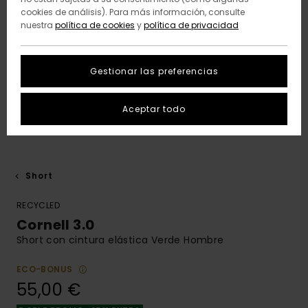
cookies de análisis). Para más información, consulte
nuestra
política de cookies
y
política de privacidad
Gestionar las preferencias
Aceptar todo
Short
RECYCLED
Cornell 3.0
Short con cintura elástica Verde Hombre
ECO-BONUS
55,00 €