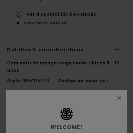
Ver disponibilidad en tienda
Seleccione una talla
Detalles & características
Camiseta de manga larga Verde Chicos 8 - 16
años
Style
ELBWT00109
Código de color
gsc1
Características
Colección:
colección Mainline
Tejido:
tejido a cuadros teñidos en hilo de
WELCOME!
60% algodón orgánico con 40% algodón regular