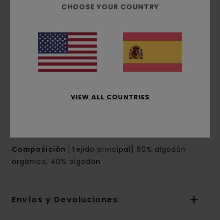
[195 g/m2]
CHOOSE YOUR COUNTRY
corte:
corte normal
Mangas:
Mangas largas
Bolsillos:
bolsillos de parche en el pecho
Cierre:
solapa de botones en la parte frontal
Marca:
etiqueta Skateboard Co en la parte
inferior izquierda
Botones tipo ojos de gato con la marca
VIEW ALL COUNTRIES
Otras características:
pliegues en la parte
posterior
Puños con botones
Composición
[Tejido principal] 60% algodón
orgánico, 40% algodón
Envíos y Devoluciones