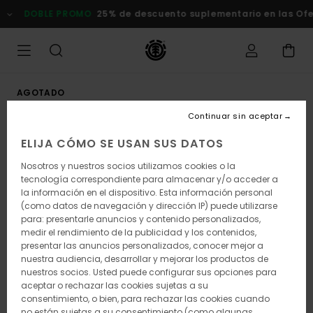
Pasar
DOBLE PROMO
25% de descuento suplementario en las Ofert
a
la
información
del
producto
AGOTADO
Continuar sin aceptar
ELIJA CÓMO SE USAN SUS DATOS
Nosotros y nuestros socios utilizamos cookies o la
tecnología correspondiente para almacenar y/o acceder a
la información en el dispositivo. Esta información personal
(como datos de navegación y dirección IP) puede utilizarse
para: presentarle anuncios y contenido personalizados,
medir el rendimiento de la publicidad y los contenidos,
presentar las anuncios personalizados, conocer mejor a
nuestra audiencia, desarrollar y mejorar los productos de
nuestros socios. Usted puede configurar sus opciones para
aceptar o rechazar las cookies sujetas a su
consentimiento, o bien, para rechazar las cookies cuando
no están sujetas a su consentimiento (como algunas