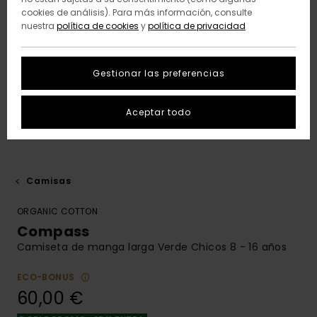
cookies de análisis). Para más información, consulte
nuestra
política de cookies
y
política de privacidad
Gestionar las preferencias
Aceptar todo
Camisas
ORGANIC COTTON
Compass
Camiseta de manga larga Verde Chicos 8 - 16 años
ECO-BONUS
60,00 €