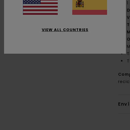
1
D
V
T
VIEW ALL COUNTRIES
M
O
M
T
T
Com
reci
Env