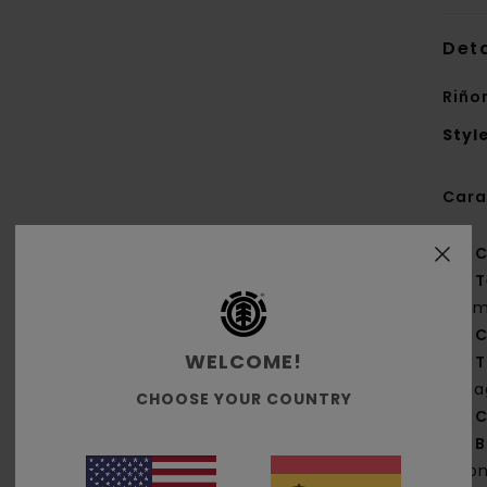
Deta
Riño
Styl
Cara
C
T
g/m
C
WELCOME!
T
al 
CHOOSE YOUR COUNTRY
C
B
fron