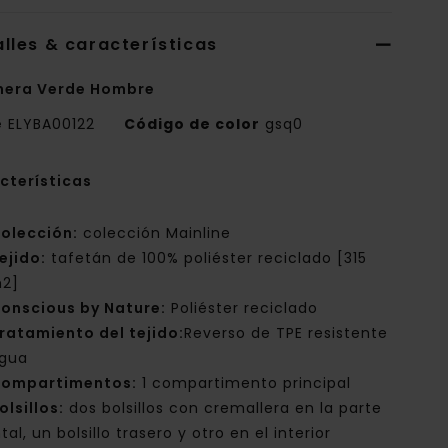
lles & características
nera Verde Hombre
e
ELYBA00122
Código de color
gsq0
cterísticas
olección:
colección Mainline
ejido:
tafetán de 100% poliéster reciclado [315
2]
onscious by Nature:
Poliéster reciclado
ratamiento del tejido:
Reverso de TPE resistente
agua
ompartimentos:
1 compartimento principal
olsillos:
dos bolsillos con cremallera en la parte
tal, un bolsillo trasero y otro en el interior