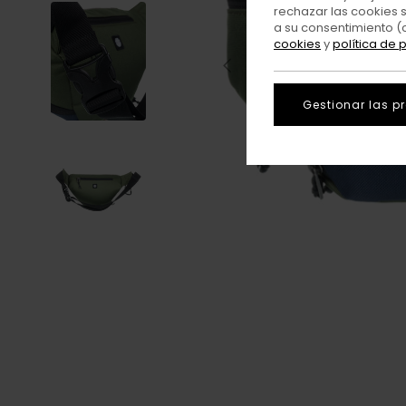
rechazar las cookies 
a su consentimiento (
cookies
y
política de 
Gestionar las p