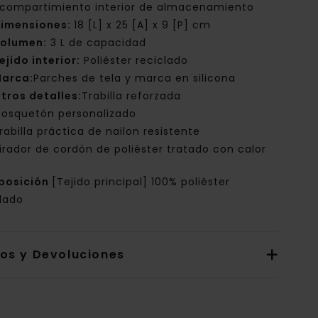
 compartimiento interior de almacenamiento
imensiones:
18 [L] x 25 [A] x 9 [P] cm
olumen:
3 L de capacidad
ejido interior:
Poliéster reciclado
arca:
Parches de tela y marca en silicona
tros detalles:
Trabilla reforzada
osquetón personalizado
rabilla práctica de nailon resistente
irador de cordón de poliéster tratado con calor
posición
[Tejido principal] 100% poliéster
clado
íos y Devoluciones