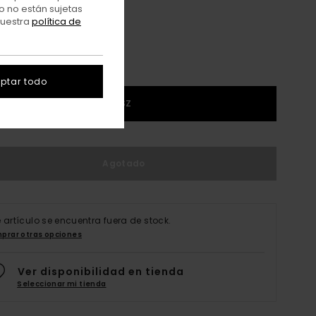
o no están sujetas
nuestra
política de
ptar todo
1SZ
Agotado
e artículo se encuentra fuera de stock.
prar otras opciones
Ver disponibilidad en tienda
Seleccionar mi tienda