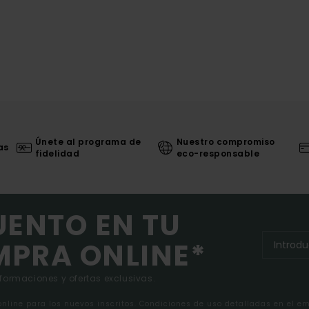
Únete al programa de
Nuestro compromiso
as
fidelidad
eco-responsable
UENTO EN TU
MPRA ONLINE*
nformaciones y ofertas exclusivas.
 online para los nuevos inscritos. Condiciones de uso detalladas en el e