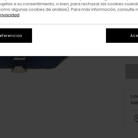
sujetas a su consentimiento, o bien, para rechazar las cookies cuand
como algunas cookies de análisis). Para más información, consulte 
privacidad
referencias
Ace
Est
Com