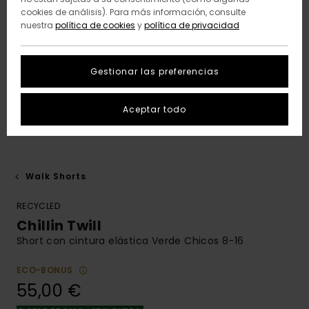
cookies de análisis). Para más información, consulte
nuestra
política de cookies
y
política de privacidad
Gestionar las preferencias
Aceptar todo
Walk Shorts
RECYCLED
Chillin Twill
Short con cintura elástica Verde Chicos 8-16
ECO-BONUS
55,00 €