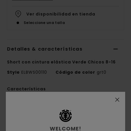
Ver disponibilidad en tienda
Seleccione una talla
Detalles & características
Short con cintura elástica Verde Chicos 8-16
Style
ELBWS00110
Código de color
grt0
Características
Tejido:
sarga de algodón reciclado [298
g/m2]
Corte:
Ajuste relajado
Cintura:
Cintura elástica
WELCOME!