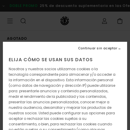
Pasar
DOBLE PROMO
25% de descuento suplementario en las Ofert
a
la
información
del
producto
AGOTADO
Continuar sin aceptar
ELIJA CÓMO SE USAN SUS DATOS
Nosotros y nuestros socios utilizamos cookies o la
tecnología correspondiente para almacenar y/o acceder a
la información en el dispositivo. Esta información personal
(como datos de navegación y dirección IP) puede utilizarse
para: presentarle anuncios y contenido personalizados,
medir el rendimiento de la publicidad y los contenidos,
presentar las anuncios personalizados, conocer mejor a
nuestra audiencia, desarrollar y mejorar los productos de
nuestros socios. Usted puede configurar sus opciones para
aceptar o rechazar las cookies sujetas a su
consentimiento, o bien, para rechazar las cookies cuando
no están sujetas a su consentimiento (como algunas