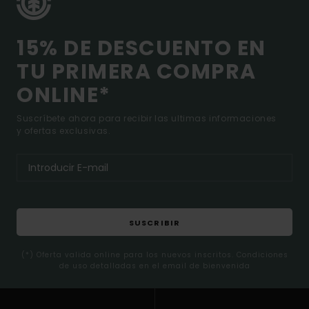
15% DE DESCUENTO EN
TU PRIMERA COMPRA
ONLINE*
Suscríbete ahora para recibir las ultimas informaciones
y ofertas exclusivas.
SUSCRIBIR
(*) Oferta valida online para los nuevos inscritos. Condiciones
de uso detalladas en el email de bienvenida