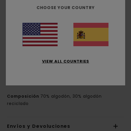
Cierre:
cintura plana de algodón con
CHOOSE YOUR COUNTRY
cordones
Corte de la pierna: pierna recta
Bolsillos:
bolsillos laterales adaptados para
monedas
Bolsillos traseros de ojal
Longitud:
largo corto de 15.7"
Abertura de pierna: 26 cm
Marca:
parche con el logo del árbol en la
VIEW ALL COUNTRIES
parte posterior
Otras características:
tiro normal
Falsa bragueta
Composición
70% algodón, 30% algodón
reciclado
Envíos y Devoluciones