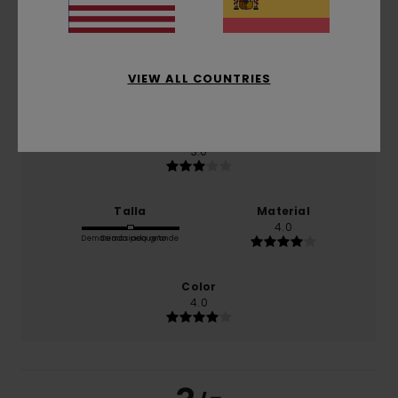
El 100% de nuestros clientes recomiendan este
producto
Comodidad
3.5
VIEW ALL COUNTRIES
Relación calidad-precio
3.0
Talla
Material
4.0
Demasiado pequeño
Demasiado grande
Color
4.0