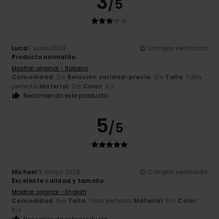
3
/5
Luca
7. junio 2026
Compra verificada
Producto normalito
Mostrar original - Italiano
Comodidad
: 2
Relación calidad-precio
: 3
Talla
: Talla
/5
/5
perfecta
Material
: 3
Color
: 3
/5
/5
Recomiendo este producto
5
/5
Michael
11. mayo 2026
Compra verificada
Excelente calidad y tamaño
Mostrar original - English
Comodidad
: 5
Talla
: Talla perfecta
Material
: 5
Color
:
/5
/5
5
/5