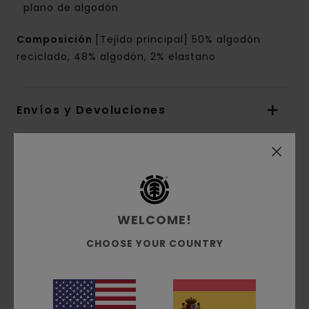
plano de algodón
Composición
[Tejido principal] 50% algodón
reciclado, 48% algodón, 2% elastano
Envíos y Devoluciones
Reseñas de los clientes
Puntuación media
WELCOME!
4.0
CHOOSE YOUR COUNTRY
/5
basado en
2 reseñas verificadas
desde mayo 2026