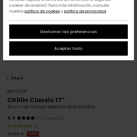
cookies de análisis). Para más información, consulte
nuestra
política de cookies
y
política de privacidad
Gestionar las preferencias
Aceptar todo
Short
RECYCLED
Chillin Classic 17"
Short con cintura elástica Azul Hombre
4.0
(2 Reseñas)
ECO-BONUS
60,00 €
55%