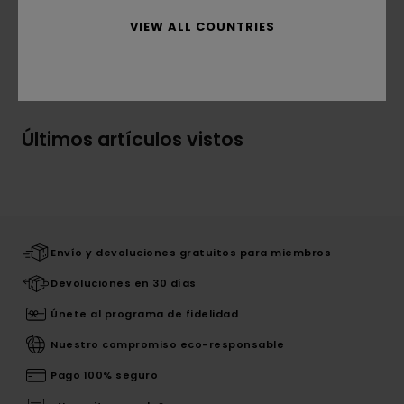
VIEW ALL COUNTRIES
Envíos y Devoluciones
Últimos artículos vistos
Envío y devoluciones gratuitos para miembros
Devoluciones en 30 días
Únete al programa de fidelidad
Nuestro compromiso eco-responsable
Pago 100% seguro