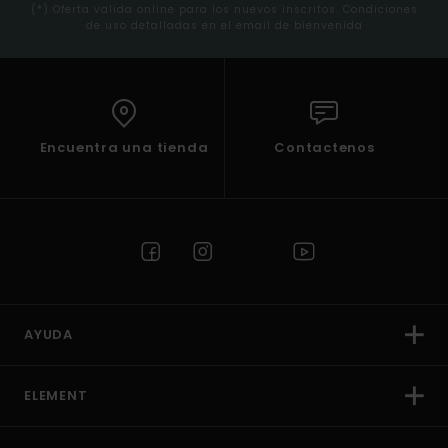
(*) Oferta valida online para los nuevos inscritos. Condiciones
de uso detalladas en el email de bienvenida
Encuentra una tienda
Contactenos
AYUDA
ELEMENT