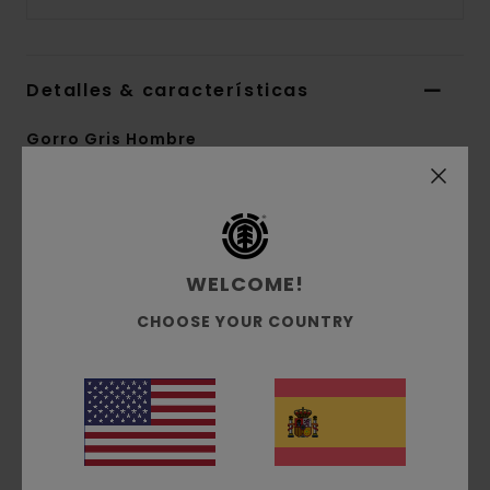
Detalles & características
Gorro Gris Hombre
Style
ELYHA00162
Código de color
obh
Características
WELCOME!
Tejido:
tejido liso de punto acanalado, hecho
CHOOSE YOUR COUNTRY
de acrílico
Corte:
perfil clásico
Confección:
punto acanalado 1x1
Marca:
etiqueta en la parte lateral delantera
Otras características: talla única
Composición
[Tejido principal] 100% acrílico