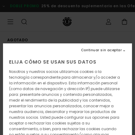
Pasar
DOBLE PROMO
25% de descuento suplementario en las Ofert
a
la
información
del
producto
AGOTADO
Continuar sin aceptar
ELIJA CÓMO SE USAN SUS DATOS
Nosotros y nuestros socios utilizamos cookies o la
tecnología correspondiente para almacenar y/o acceder a
la información en el dispositivo. Esta información personal
(como datos de navegación y dirección IP) puede utilizarse
para: presentarle anuncios y contenido personalizados,
medir el rendimiento de la publicidad y los contenidos,
presentar las anuncios personalizados, conocer mejor a
nuestra audiencia, desarrollar y mejorar los productos de
nuestros socios. Usted puede configurar sus opciones para
aceptar o rechazar las cookies sujetas a su
consentimiento, o bien, para rechazar las cookies cuando
no están sujetas a su consentimiento (como algunas