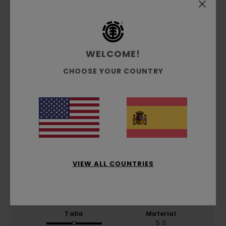
Puntuación media
4.5
/5
WELCOME!
CHOOSE YOUR COUNTRY
basado en
2 reseñas verificadas
desde noviembre
2025
El 100% de nuestros clientes recomiendan este
producto
Comodidad
5.0
VIEW ALL COUNTRIES
Relación calidad-precio
4.5
Talla
Material
5.0