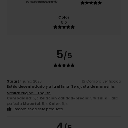
Demasiado pequeño
Demasiado grande
Color
5.0
5
/5
Stuart
7. junio 2026
Compra verificada
Estilo desenfadado y a la última. Se ajusta de maravilla.
Mostrar original - English
Comodidad
: 5
Relación calidad-precio
: 5
Talla
: Talla
/5
/5
perfecta
Material
: 5
Color
: 5
/5
/5
Recomiendo este producto
4