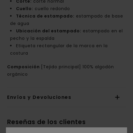
Corte:
corte normal
Cuello:
cuello redondo
Técnica de estampado:
estampado de base
de agua
Ubicación del estampado:
estampado en el
pecho y la espalda
Etiqueta rectangular de la marca en la
costura
Composición
[Tejido principal] 100% algodón
orgánico
Envíos y Devoluciones
Reseñas de los clientes