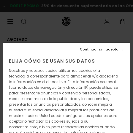
Pasar
DOBLE PROMO
25% de descuento suplementario en las Oferta
a
la
información
del
producto
AGOTADO
Continuar sin aceptar
ELIJA CÓMO SE USAN SUS DATOS
Nosotros y nuestros socios utilizamos cookies o la
tecnología correspondiente para almacenar y/o acceder a
la información en el dispositivo. Esta información personal
(como datos de navegación y dirección IP) puede utilizarse
para: presentarle anuncios y contenido personalizados,
medir el rendimiento de la publicidad y los contenidos,
presentar las anuncios personalizados, conocer mejor a
nuestra audiencia, desarrollar y mejorar los productos de
nuestros socios. Usted puede configurar sus opciones para
aceptar o rechazar las cookies sujetas a su
consentimiento, o bien, para rechazar las cookies cuando
no están sujetas a su consentimiento (como algunas