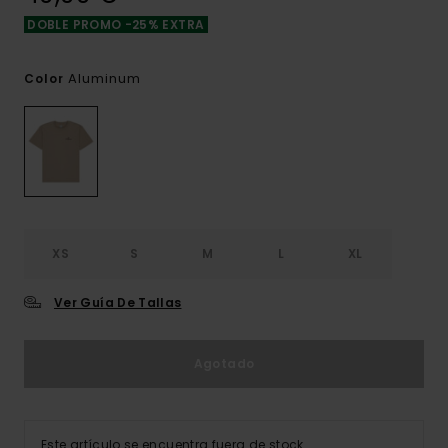
DOBLE PROMO -25% EXTRA
Aluminum
Color
XS
S
M
L
XL
Ver Guía De Tallas
Agotado
Este artículo se encuentra fuera de stock.