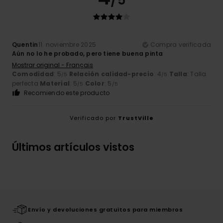
/5
Quentin
11. noviembre 2025
Compra verificada
Aún no lo he probado, pero tiene buena pinta
Mostrar original - Français
Comodidad
: 5
Relación calidad-precio
: 4
Talla
: Talla
/5
/5
perfecta
Material
: 5
Color
: 5
/5
/5
Recomiendo este producto
Verificado por
TrustVille
Últimos artículos vistos
Envío y devoluciones gratuitos para miembros