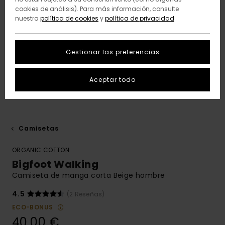
cookies de análisis). Para más información, consulte
nuestra
política de cookies
y
política de privacidad
Gestionar las preferencias
Aceptar todo
Camisetas
ORGANIC COTTON
Bigfoot Walking
Camiseta de manga corta Beige hombre
4.5
(2 Reseñas)
ECO-BONUS
40,00 €