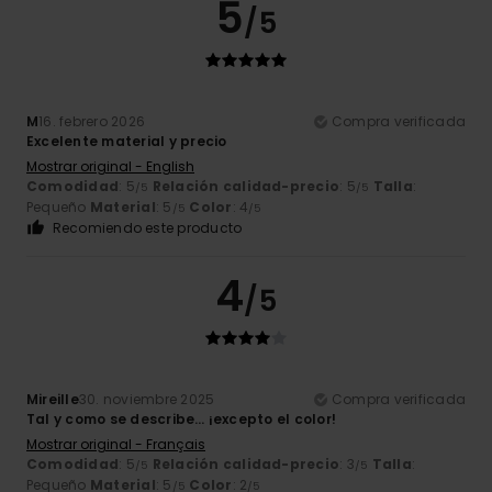
5
/5
M
16. febrero 2026
Compra verificada
Excelente material y precio
Mostrar original - English
Comodidad
: 5
Relación calidad-precio
: 5
Talla
:
/5
/5
Pequeño
Material
: 5
Color
: 4
/5
/5
Recomiendo este producto
4
/5
Mireille
30. noviembre 2025
Compra verificada
Tal y como se describe… ¡excepto el color!
Mostrar original - Français
Comodidad
: 5
Relación calidad-precio
: 3
Talla
:
/5
/5
Pequeño
Material
: 5
Color
: 2
/5
/5