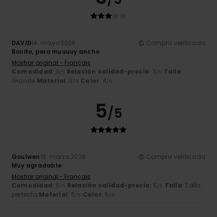
DAVID
14. mayo 2026
Compra verificada
Bonito, pero muuuuy ancho
Mostrar original - Français
Comodidad
: 3
Relación calidad-precio
: 3
Talla
:
/5
/5
Grande
Material
: 5
Color
: 4
/5
/5
5
/5
Goulwen
15. marzo 2026
Compra verificada
Muy agradable
Mostrar original - Français
Comodidad
: 5
Relación calidad-precio
: 5
Talla
: Talla
/5
/5
perfecta
Material
: 5
Color
: 5
/5
/5