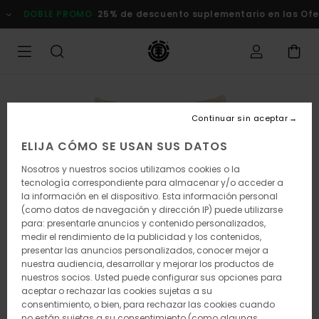
Pasar
DOBLE PROMO
25% de descuento suplementario en las Of
a
la
información
del
producto
Continuar sin aceptar
ELIJA CÓMO SE USAN SUS DATOS
Nosotros y nuestros socios utilizamos cookies o la
tecnología correspondiente para almacenar y/o acceder a
la información en el dispositivo. Esta información personal
(como datos de navegación y dirección IP) puede utilizarse
para: presentarle anuncios y contenido personalizados,
medir el rendimiento de la publicidad y los contenidos,
presentar las anuncios personalizados, conocer mejor a
nuestra audiencia, desarrollar y mejorar los productos de
nuestros socios. Usted puede configurar sus opciones para
aceptar o rechazar las cookies sujetas a su
consentimiento, o bien, para rechazar las cookies cuando
no están sujetas a su consentimiento (como algunas