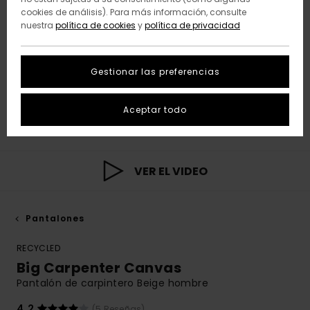
cookies de análisis). Para más información, consulte
nuestra
política de cookies
y
política de privacidad
Gestionar las preferencias
Aceptar todo
VER EL VIDEO
Pantalones
RECYCLED
Big Carpenter Canvas
Pantalón de carpintero Beige hombre
4.2
(5 Reseñas)