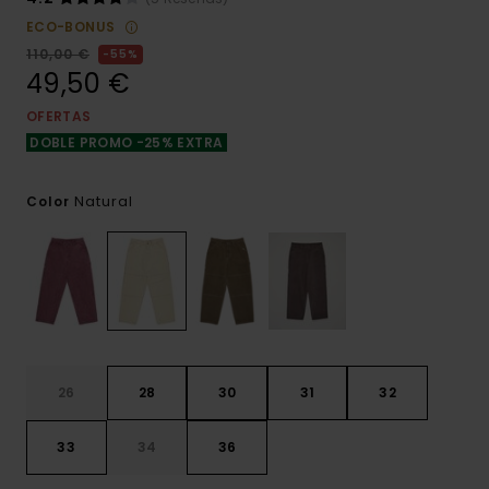
ECO-BONUS
110,00 €
55%
49,50 €
OFERTAS
DOBLE PROMO -25% EXTRA
Natural
Color
26
28
30
31
32
33
34
36