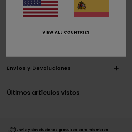
Mangas:
Mangas largas
Bolsillos:
bolsillo en el pecho
Cierre:
cierre con botones
Marca:
etiqueta de la marca en la costura
VIEW ALL COUNTRIES
Composición
[Tejido principal] 70% algodón, 30%
algodón reciclado
Envíos y Devoluciones
Últimos artículos vistos
Envío y devoluciones gratuitos para miembros