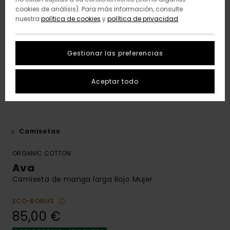
cookies de análisis). Para más información, consulte
nuestra
política de cookies
y
política de privacidad
Gestionar las preferencias
Aceptar todo
Camisetas
ORGANIC COTTON
Ava
Camiseta de manga larga Rojo Mujer
ECO-BONUS
85,00 €