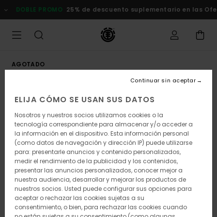
Pasar
DOBLE PROMO
25% de descuento suplementario en las Ofert
a
la
información
del
producto
AGOTADO
Continuar sin aceptar
ELIJA CÓMO SE USAN SUS DATOS
Nosotros y nuestros socios utilizamos cookies o la
tecnología correspondiente para almacenar y/o acceder a
la información en el dispositivo. Esta información personal
(como datos de navegación y dirección IP) puede utilizarse
para: presentarle anuncios y contenido personalizados,
medir el rendimiento de la publicidad y los contenidos,
presentar las anuncios personalizados, conocer mejor a
nuestra audiencia, desarrollar y mejorar los productos de
nuestros socios. Usted puede configurar sus opciones para
aceptar o rechazar las cookies sujetas a su
consentimiento, o bien, para rechazar las cookies cuando
no están sujetas a su consentimiento (como algunas