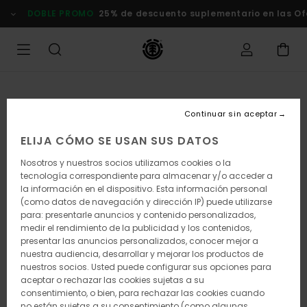
Pasar
DOBLE PROMO
25% de descuento suplementario en las Of
a
la
información
del
producto
Continuar sin aceptar
ELIJA CÓMO SE USAN SUS DATOS
Nosotros y nuestros socios utilizamos cookies o la
tecnología correspondiente para almacenar y/o acceder a
la información en el dispositivo. Esta información personal
(como datos de navegación y dirección IP) puede utilizarse
para: presentarle anuncios y contenido personalizados,
medir el rendimiento de la publicidad y los contenidos,
presentar las anuncios personalizados, conocer mejor a
nuestra audiencia, desarrollar y mejorar los productos de
nuestros socios. Usted puede configurar sus opciones para
aceptar o rechazar las cookies sujetas a su
consentimiento, o bien, para rechazar las cookies cuando
no están sujetas a su consentimiento (como algunas