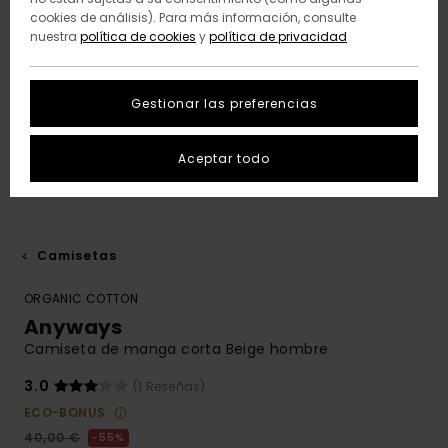
cookies de análisis). Para más información, consulte
nuestra
política de cookies
y
política de privacidad
Gestionar las preferencias
Aceptar todo
Camisetas
ORGANIC COTTON
Anyways
Camiseta de manga corta Beige hombre
3.0
(1 Reseñas)
ECO-BONUS
40,00 €
55%