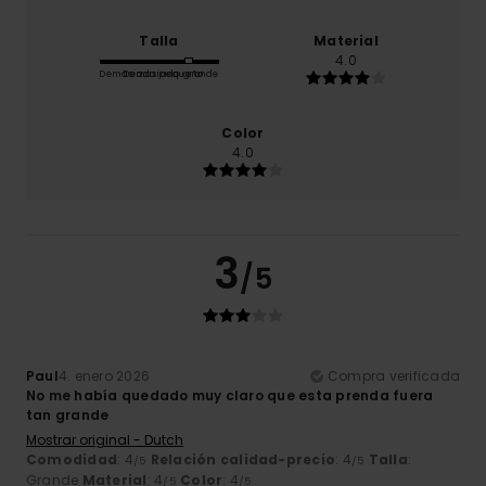
Talla
Material
4.0
Demasiado pequeño
Demasiado grande
Color
4.0
3
/5
Paul
4. enero 2026
Compra verificada
No me había quedado muy claro que esta prenda fuera
tan grande
Mostrar original - Dutch
Comodidad
: 4
Relación calidad-precio
: 4
Talla
:
/5
/5
Grande
Material
: 4
Color
: 4
/5
/5