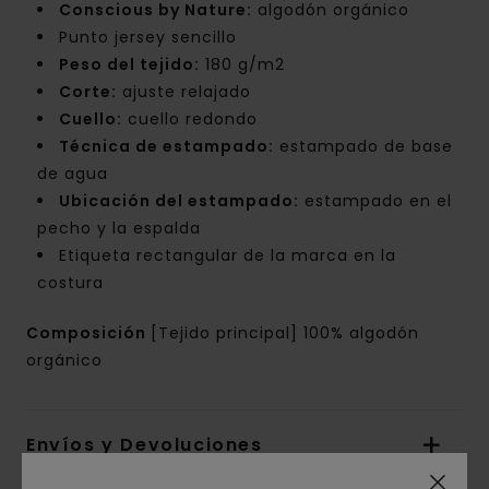
Conscious by Nature:
algodón orgánico
Punto jersey sencillo
Peso del tejido:
180 g/m2
Corte:
ajuste relajado
Cuello:
cuello redondo
Técnica de estampado:
estampado de base
de agua
Ubicación del estampado:
estampado en el
pecho y la espalda
Etiqueta rectangular de la marca en la
costura
Composición
[Tejido principal] 100% algodón
orgánico
Envíos y Devoluciones