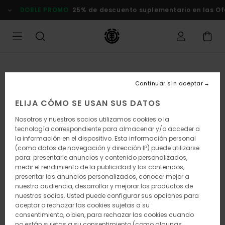
Pasar
DOBLE PROMO
25% de descuento suplementario en las Of
a
la
información
del
producto
Continuar sin aceptar
ELIJA CÓMO SE USAN SUS DATOS
Nosotros y nuestros socios utilizamos cookies o la
tecnología correspondiente para almacenar y/o acceder a
la información en el dispositivo. Esta información personal
(como datos de navegación y dirección IP) puede utilizarse
para: presentarle anuncios y contenido personalizados,
medir el rendimiento de la publicidad y los contenidos,
presentar las anuncios personalizados, conocer mejor a
nuestra audiencia, desarrollar y mejorar los productos de
nuestros socios. Usted puede configurar sus opciones para
aceptar o rechazar las cookies sujetas a su
consentimiento, o bien, para rechazar las cookies cuando
no están sujetas a su consentimiento (como algunas