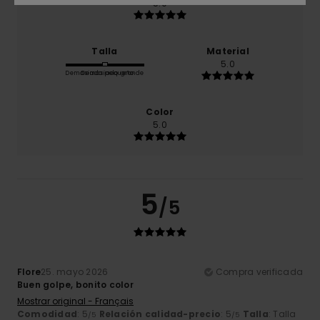
5.0
Talla
Material
5.0
Demasiado pequeño
Demasiado grande
Color
5.0
5
/5
Flore
25. mayo 2026
Compra verificada
Buen golpe, bonito color
Mostrar original - Français
Comodidad
: 5
Relación calidad-precio
: 5
Talla
: Talla
/5
/5