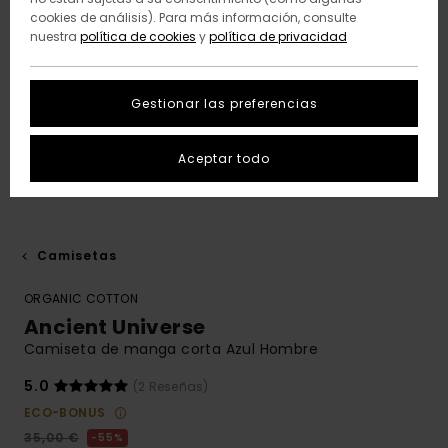
cookies de análisis). Para más información, consulte
nuestra
política de cookies
y
política de privacidad
Gestionar las preferencias
Aceptar todo
Camisetas
ORGANIC COTTON
Ancient Universe
Camiseta de manga corta Azul Hombre
5.0
(2 Reseñas)
ECO-BONUS
35,00 €
55%