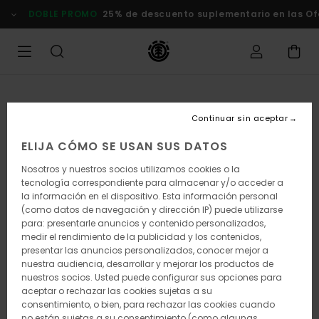
Pasar
DOBLE PROMO
25% de descuento suplementario en las Ofer
a
la
información
del
producto
Continuar sin aceptar
ELIJA CÓMO SE USAN SUS DATOS
Nosotros y nuestros socios utilizamos cookies o la
tecnología correspondiente para almacenar y/o acceder a
la información en el dispositivo. Esta información personal
(como datos de navegación y dirección IP) puede utilizarse
para: presentarle anuncios y contenido personalizados,
medir el rendimiento de la publicidad y los contenidos,
presentar las anuncios personalizados, conocer mejor a
nuestra audiencia, desarrollar y mejorar los productos de
nuestros socios. Usted puede configurar sus opciones para
aceptar o rechazar las cookies sujetas a su
consentimiento, o bien, para rechazar las cookies cuando
no están sujetas a su consentimiento (como algunas