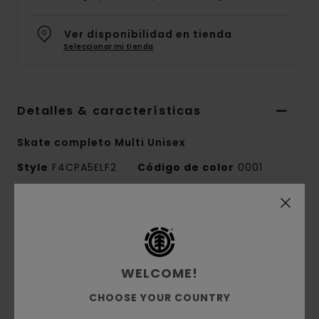
Ver disponibilidad en tienda
Seleccionar mi tienda
Detalles & características
Skate completo Multi Unisex
Style
F4CPA5ELF2
Código de color
0001
Características
Anchura: 7.75"
Ruedas blancas de 52 mm x 99a con gráficos
WELCOME!
Ejes Element en bruto de 5"con gomas
CHOOSE YOUR COUNTRY
blancas de 90a
Todos los skates completos incluyen: