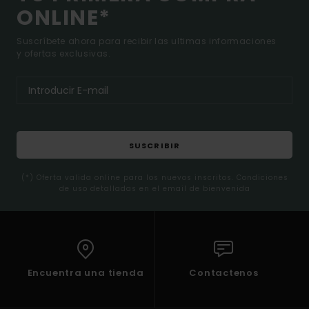
ONLINE*
Suscríbete ahora para recibir las ultimas informaciones
y ofertas exclusivas.
SUSCRIBIR
(*) Oferta valida online para los nuevos inscritos. Condiciones
de uso detalladas en el email de bienvenida
Encuentra una tienda
Contactenos