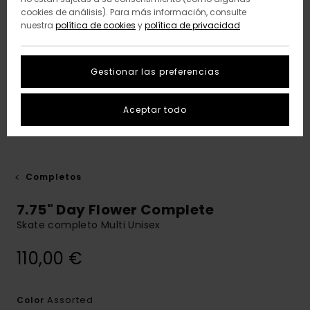
cookies de análisis). Para más información, consulte
nuestra
política de cookies
y
política de privacidad
Gestionar las preferencias
Aceptar todo
Completos
7.75" Day Flower Complete
Skate completo Multi Unisex
110,00 €
Assorted
Color