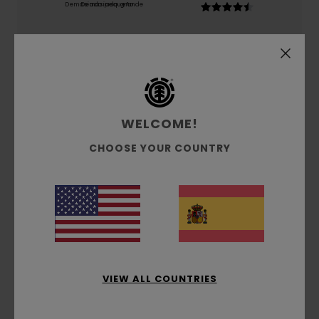
Demasiado pequeño
Demasiado grande
Color
4.8
WELCOME!
5
/5
CHOOSE YOUR COUNTRY
Massimiliano
15. febrero 2026
Compra verificada
Cómoda
Mostrar original - Italiano
Comodidad
: 5
Relación calidad-precio
: 5
Talla
:
/5
/5
Demasiado grande
Material
: 5
Color
: 5
/5
/5
Recomiendo este producto
VIEW ALL COUNTRIES
5