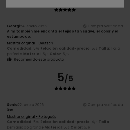
/5
Georgi
24. enero 2026
Compra verificada
A mí también me encanta el tejido tan suave, el color y el
estampado.
Mostrar original - Deutsch
Comodidad
: 5
Relación calidad-precio
: 5
Talla
: Talla
/5
/5
perfecta
Material
: 5
Color
: 5
/5
/5
Recomiendo este producto
5
/5
Sonia
22. enero 2026
Compra verificada
Xxx
Mostrar original - Português
Comodidad
: 5
Relación calidad-precio
: 4
Talla
:
/5
/5
Demasiado grande
Material
: 5
Color
: 5
/5
/5