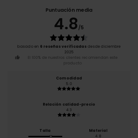
Puntuación media
4.8
/5
basado en
6 reseñas verificadas
desde diciembre
2025
El 100% de nuestros clientes recomiendan este
producto
Comodidad
5.0
Relación calidad-precio
4.3
Talla
Material
4.8