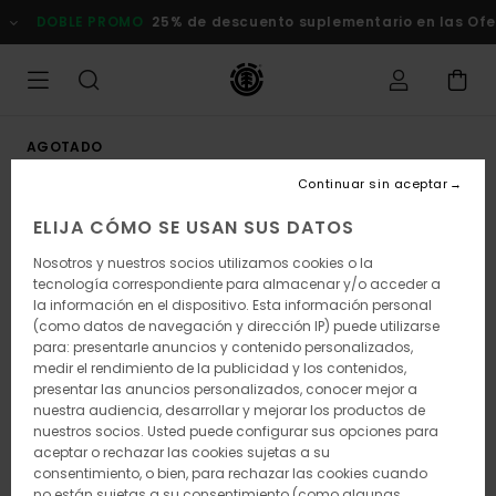
Pasar
DOBLE PROMO
25% de descuento suplementario en las Of
a
la
información
del
producto
AGOTADO
Continuar sin aceptar
ELIJA CÓMO SE USAN SUS DATOS
Nosotros y nuestros socios utilizamos cookies o la
tecnología correspondiente para almacenar y/o acceder a
la información en el dispositivo. Esta información personal
(como datos de navegación y dirección IP) puede utilizarse
para: presentarle anuncios y contenido personalizados,
medir el rendimiento de la publicidad y los contenidos,
presentar las anuncios personalizados, conocer mejor a
nuestra audiencia, desarrollar y mejorar los productos de
nuestros socios. Usted puede configurar sus opciones para
aceptar o rechazar las cookies sujetas a su
consentimiento, o bien, para rechazar las cookies cuando
no están sujetas a su consentimiento (como algunas