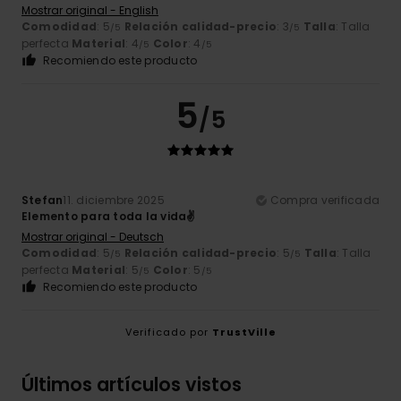
Mostrar original - English
Comodidad
: 5
Relación calidad-precio
: 3
Talla
: Talla
/5
/5
perfecta
Material
: 4
Color
: 4
/5
/5
Recomiendo este producto
5
/5
Stefan
11. diciembre 2025
Compra verificada
Elemento para toda la vida✌
Mostrar original - Deutsch
Comodidad
: 5
Relación calidad-precio
: 5
Talla
: Talla
/5
/5
perfecta
Material
: 5
Color
: 5
/5
/5
Recomiendo este producto
Verificado por
TrustVille
Últimos artículos vistos