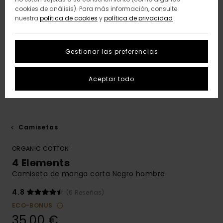
cookies de análisis). Para más información, consulte
nuestra
política de cookies
y
política de privacidad
Gestionar las preferencias
Aceptar todo
Camisetas
ORGANIC COTTON
4 Elements
Camiseta de manga corta Negro hombre
4.8
(6 Reseñas)
ECO-BONUS
35,00 €