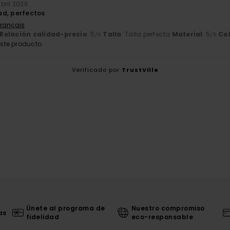
abril 2026
ad, perfectos
Français
Relación calidad-precio
: 5
Talla
: Talla perfecta
Material
: 5
Co
/5
/5
ste producto
Verificado por
TrustVille
Únete al programa de
Nuestro compromiso
as
fidelidad
eco-responsable