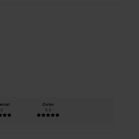
erial
Color
.0
5.0