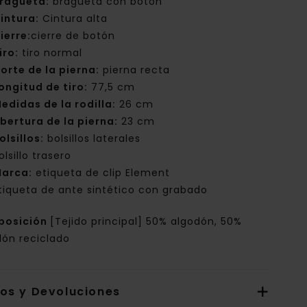
ragueta:
bragueta con botón
intura:
Cintura alta
ierre:
cierre de botón
iro:
tiro normal
orte de la pierna:
pierna recta
ongitud de tiro:
77,5 cm
edidas de la rodilla:
26 cm
bertura de la pierna:
23 cm
olsillos:
bolsillos laterales
olsillo trasero
arca:
etiqueta de clip Element
tiqueta de ante sintético con grabado
posición
[Tejido principal] 50% algodón, 50%
dón reciclado
íos y Devoluciones