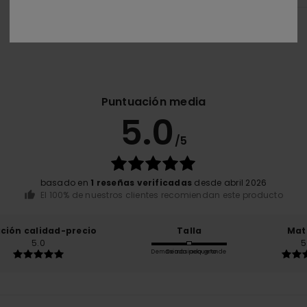
Puntuación media
5.0
/5
basado en
1 reseñas verificadas
desde abril 2026
El 100% de nuestros clientes recomiendan este producto
ación calidad-precio
Talla
Mat
5.0
5
Demasiado pequeño
Demasiado grande