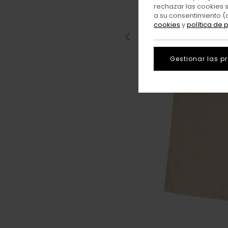
rechazar las cookies 
a su consentimiento (
cookies
y
política de 
Gestionar las p