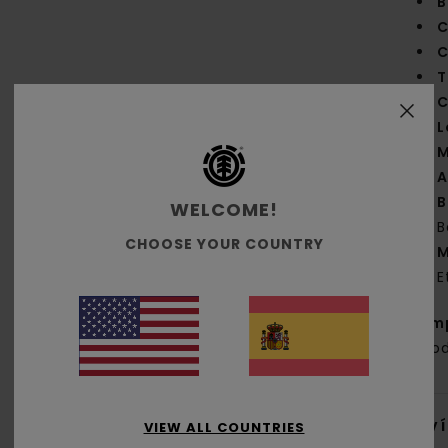
B
C
C
T
C
L
M
A
B
WELCOME!
B
CHOOSE YOUR COUNTRY
M
E
Com
algo
Env
VIEW ALL COUNTRIES