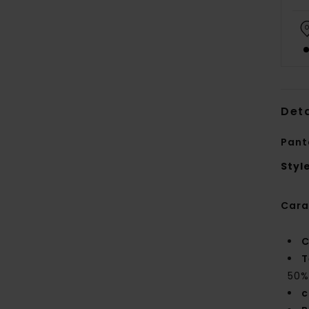
Deta
Pant
Styl
Cara
C
T
50%
c