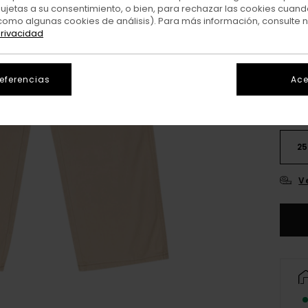
sujetas a su consentimiento, o bien, para rechazar las cookies cuand
como algunas cookies de análisis). Para más información, consulte 
privacidad
Colo
referencias
Ace
25
V