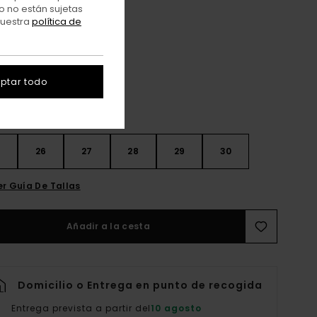
o no están sujetas
nuestra
política de
Oxford Tan
r
ptar todo
26
27
28
29
30
er Guía De Tallas
Añadir a la cesta
Domicilio o Entrega en punto de recogida
Entrega prevista a partir del
10 agosto