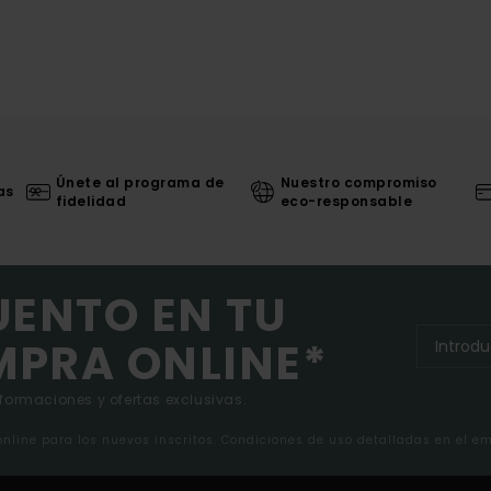
Únete al programa de
Nuestro compromiso
as
fidelidad
eco-responsable
UENTO EN TU
MPRA ONLINE*
nformaciones y ofertas exclusivas.
 online para los nuevos inscritos. Condiciones de uso detalladas en el e