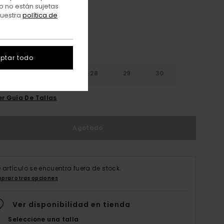
o no están sujetas
nuestra
política de
ptar todo
26
27
28
29
30
er Guía De Tallas
Agotado
e artículo se encuentra fuera de stock.
prar otras opciones
Ver disponibilidad en tienda
Seleccione una talla