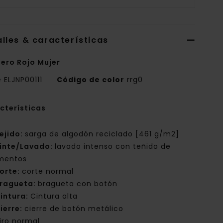
lles & características
ero Rojo Mujer
e
ELJNP00111
Código de color
rrg0
cterísticas
ejido:
sarga de algodón reciclado [461 g/m2]
inte/Lavado:
lavado intenso con teñido de
mentos
orte:
corte normal
ragueta:
bragueta con botón
intura:
Cintura alta
ierre:
cierre de botón metálico
iro normal