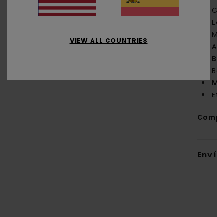
C
L
M
VIEW ALL COUNTRIES
A
B
B
M
E
Com
Env