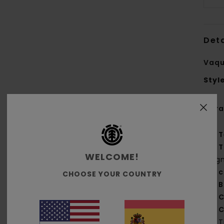
Deta
Vaqu
Styl
Cara
T
T
WELCOME!
pig
c
CHOOSE YOUR COUNTRY
B
C
C
T