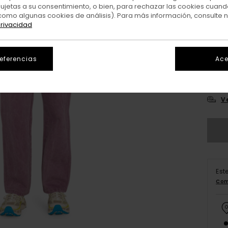
sujetas a su consentimiento, o bien, para rechazar las cookies cuand
como algunas cookies de análisis). Para más información, consulte 
privacidad
referencias
Ace
25
V
Est
Com