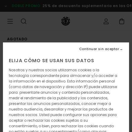
Pasar
DOBLE PROMO
25% de descuento suplementario en las Of
a
la
información
del
producto
AGOTADO
Continuar sin aceptar
ELIJA CÓMO SE USAN SUS DATOS
Nosotros y nuestros socios utilizamos cookies o la
tecnología correspondiente para almacenar y/o acceder a
la información en el dispositivo. Esta información personal
(como datos de navegación y dirección IP) puede utilizarse
para: presentarle anuncios y contenido personalizados,
medir el rendimiento de la publicidad y los contenidos,
presentar las anuncios personalizados, conocer mejor a
nuestra audiencia, desarrollar y mejorar los productos de
nuestros socios. Usted puede configurar sus opciones para
aceptar o rechazar las cookies sujetas a su
consentimiento, o bien, para rechazar las cookies cuando
no están sujetas a su consentimiento (como algunas