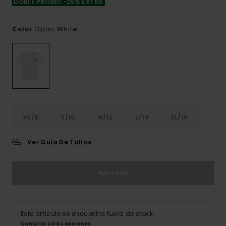
DOBLE PROMO -25% EXTRA
Optic White
Color
XS/8
S/10
M/12
L/14
XL/16
Ver Guía De Tallas
Agotado
Este artículo se encuentra fuera de stock.
Comprar otras opciones