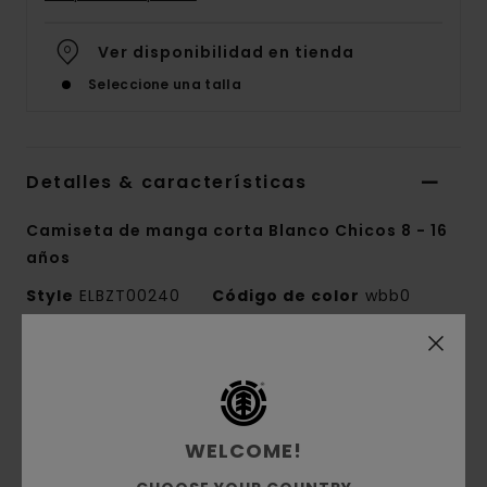
Ver disponibilidad en tienda
Seleccione una talla
Detalles & características
Camiseta de manga corta Blanco Chicos 8 - 16
años
Style
ELBZT00240
Código de color
wbb0
Características
Colección:
colección Mainline
Tejido:
tejido de punto de 100% algodón
WELCOME!
orgánico [180 g/m2]