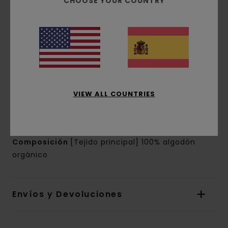
CHOOSE YOUR COUNTRY
Conscious by Nature:
Algodón Orgánico
corte:
corte normal
Cuello:
Cuello redondo
Mangas:
manga corta
Marca:
estampados de base agua en el
pecho y la espalda
Otras características:
etiqueta rectangular
en la costura
VIEW ALL COUNTRIES
La apariencia del producto puede variar
dependiendo de la situación del estampado
Composición
[Tejido principal] 100% algodón
orgánico
Envíos y Devoluciones