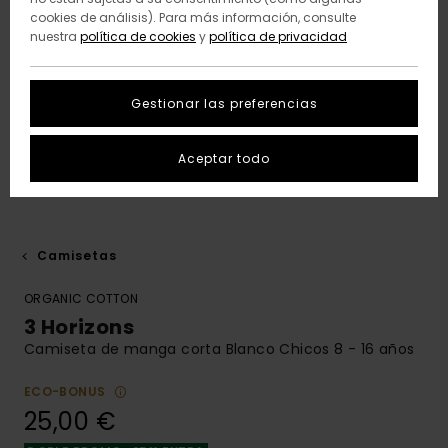
cookies de análisis). Para más información, consulte
nuestra
política de cookies
y
política de privacidad
Gestionar las preferencias
Aceptar todo
Camisetas
ORGANIC COTTON
3 Horizons
Camiseta de manga corta Blanco Chicos 8 - 16 años
ECO-BONUS
25,00 €