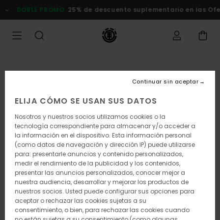
Pasar
E PROMO
25% de descuento suplementario en las Ofertas
Comp
a
la
información
del
producto
Continuar sin aceptar
ELIJA CÓMO SE USAN SUS DATOS
Nosotros y nuestros socios utilizamos cookies o la
tecnología correspondiente para almacenar y/o acceder a
la información en el dispositivo. Esta información personal
(como datos de navegación y dirección IP) puede utilizarse
para: presentarle anuncios y contenido personalizados,
medir el rendimiento de la publicidad y los contenidos,
presentar las anuncios personalizados, conocer mejor a
nuestra audiencia, desarrollar y mejorar los productos de
nuestros socios. Usted puede configurar sus opciones para
aceptar o rechazar las cookies sujetas a su
consentimiento, o bien, para rechazar las cookies cuando
no están sujetas a su consentimiento (como algunas