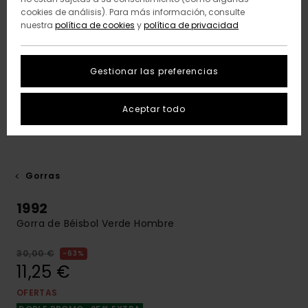
cookies de análisis). Para más información, consulte
nuestra
política de cookies
y
política de privacidad
Gestionar las preferencias
Aceptar todo
Gorras
1992
Gorra de Béisbol Verde Hombre
30,00 €
63%
11,25 €
OFERTAS