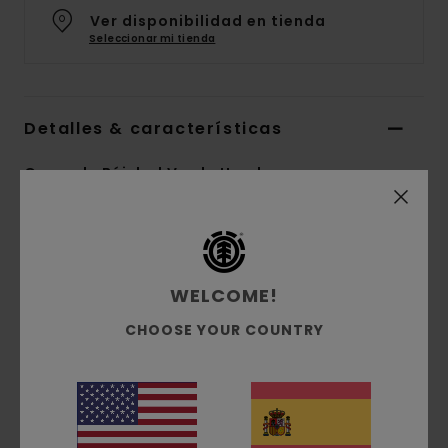
Ver disponibilidad en tienda
Seleccionar mi tienda
Detalles & características
Gorra de Béisbol Verde Hombre
Style
ELYHA00257
Código de color
ksw0
Características
WELCOME!
Tejido:
mezcla de algodón, poliéster
CHOOSE YOUR COUNTRY
Tejido:
taslan ligero [180 g/m²]
Corte:
medio perfil
Cierre:
clip en la parte trasera
Inscripción bordada con puntadas en
cadeneta en la parte frontal