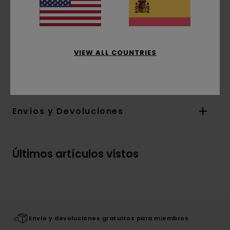
Corte:
Corte ajustado al cuerpo
Cuello:
Cuello redondo
Bordado frontal
VIEW ALL COUNTRIES
Composición
[Tejido principal] 95% algodón
orgánico, 5% elastano
Envíos y Devoluciones
Últimos artículos vistos
Envío y devoluciones gratuitos para miembros