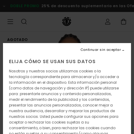
Pasar
DOBLE PROMO
25% de descuento suplementario en las Of
a
la
información
del
producto
AGOTADO
Continuar sin aceptar
ELIJA CÓMO SE USAN SUS DATOS
Nosotros y nuestros socios utilizamos cookies o la
tecnología correspondiente para almacenar y/o acceder a
la información en el dispositivo. Esta información personal
(como datos de navegación y dirección IP) puede utilizarse
para: presentarle anuncios y contenido personalizados,
medir el rendimiento de la publicidad y los contenidos,
presentar las anuncios personalizados, conocer mejor a
nuestra audiencia, desarrollar y mejorar los productos de
nuestros socios. Usted puede configurar sus opciones para
aceptar o rechazar las cookies sujetas a su
consentimiento, o bien, para rechazar las cookies cuando
no están sujetas a su consentimiento (como algunas