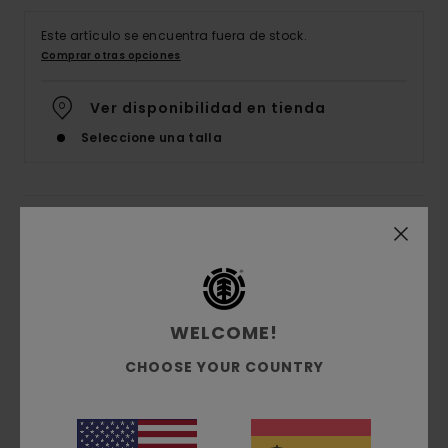
Este artículo se encuentra fuera de stock.
Comprar otras opciones
Ver disponibilidad en tienda
Seleccione una talla
Detalles & características
Camiseta corta Beige Mujer
Style
ELJKT00104
Código de color
tec0
WELCOME!
Características
CHOOSE YOUR COUNTRY
Tejido:
mezcla de algodón y spandex [220
g/m2]