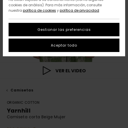
cookies de análisis). Para más información, consulte
nuestra
política de cookies
y
política de privacidad
Gestionar las preferencias
Aceptar todo
VER EL VIDEO
Camisetas
ORGANIC COTTON
Yarnhill
Camiseta corta Beige Mujer