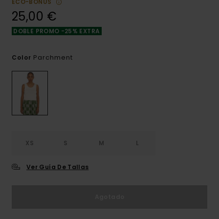
ECO-BONUS
25,00 €
DOBLE PROMO -25% EXTRA
Parchment
Color
XS
S
M
L
Ver Guía De Tallas
Agotado