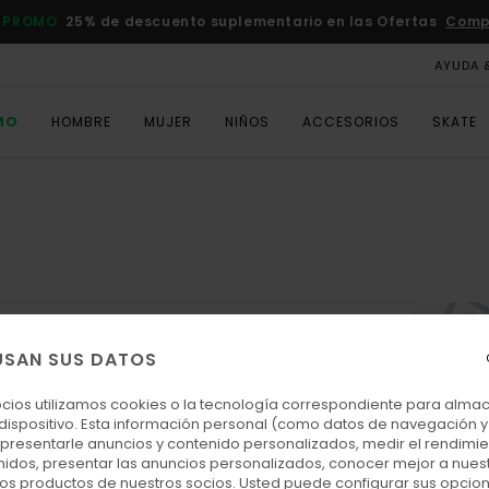
 PROMO
25% de descuento suplementario en las Ofertas
Comp
AYUDA 
MO
HOMBRE
MUJER
NIÑOS
ACCESORIOS
SKATE
ir como tienda favorita
USAN SUS DATOS
ocios utilizamos cookies o la tecnología correspondiente para alm
 dispositivo. Esta información personal (como datos de navegación y 
: presentarle anuncios y contenido personalizados, medir el rendimie
10:00 - 22:00
enidos, presentar las anuncios personalizados, conocer mejor a nues
10:00 - 22:00
 los productos de nuestros socios. Usted puede configurar sus opcio