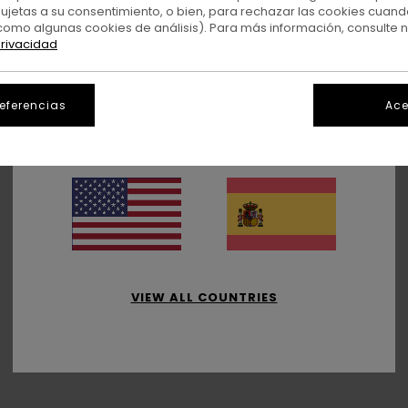
10:00 - 22:00
sujetas a su consentimiento, o bien, para rechazar las cookies cuand
10:00 - 22:00
como algunas cookies de análisis). Para más información, consulte 
10:00 - 22:00
privacidad
10:00 - 22:00
WELCOME!
referencias
Ace
CHOOSE YOUR COUNTRY
VIEW ALL COUNTRIES