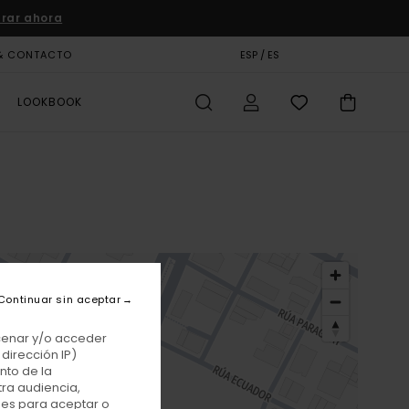
rar ahora
& CONTACTO
TARJETA DE REGALO
ESP / ES
TIENDAS
LOOKBOOK
Continuar sin aceptar
acenar y/o acceder
dirección IP)
nto de la
tra audiencia,
nes para aceptar o