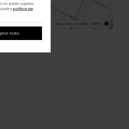
o no están sujetas
nuestra
política de
MapLibre
| ©
AWS
,
HERE
ptar todo