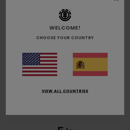
Talla
Material
4.5
Demasiado pequeño
Demasiado grande
WELCOME!
Color
CHOOSE YOUR COUNTRY
4.3
5
/5
VIEW ALL COUNTRIES
Pol
10. julio 2026
Compra verificada
Muy comoda y bonita
Comodidad
: 5
Relación calidad-precio
: 4
Talla
: Talla
/5
/5
perfecta
Material
: 4
Color
: 5
/5
/5