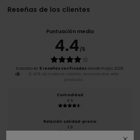
Reseñas de los clientes
Puntuación media
4.4
/5
basado en
5 reseñas verificadas
desde mayo 2026
El 40% de nuestros clientes recomiendan este
producto
Comodidad
4.5
Relación calidad-precio
3.8