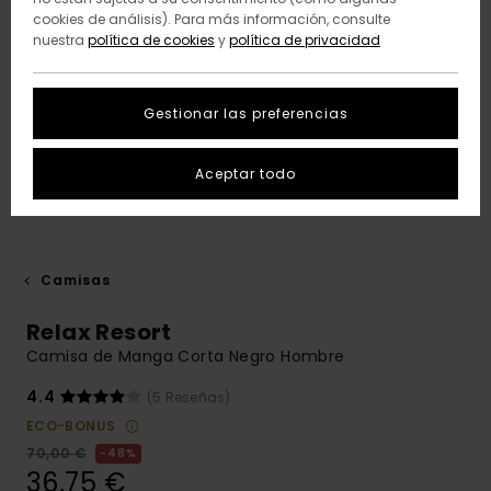
cookies de análisis). Para más información, consulte
nuestra
política de cookies
y
política de privacidad
Gestionar las preferencias
Aceptar todo
Camisas
Relax Resort
Camisa de Manga Corta Negro Hombre
4.4
(5 Reseñas)
ECO-BONUS
70,00 €
48%
36,75 €