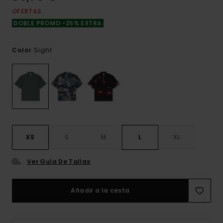
OFERTAS
DOBLE PROMO -25% EXTRA
Sight
Color
XS
S
M
L
XL
Ver Guía De Tallas
Añadir a la cesta