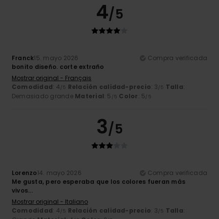
4
/5
Franck
15. mayo 2026
Compra verificada
bonito diseño. corte extraño
Mostrar original - Français
Comodidad
: 4
Relación calidad-precio
: 3
Talla
:
/5
/5
Demasiado grande
Material
: 5
Color
: 5
/5
/5
3
/5
Lorenzo
14. mayo 2026
Compra verificada
Me gusta, pero esperaba que los colores fueran más
vivos...
Mostrar original - Italiano
Comodidad
: 4
Relación calidad-precio
: 3
Talla
:
/5
/5