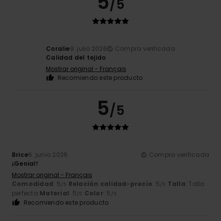
5
/5
Coralie
9. julio 2026
Compra verificada
Calidad del tejido
Mostrar original - Français
Recomiendo este producto
5
/5
Brice
6. junio 2026
Compra verificada
¡Genial!
Mostrar original - Français
Comodidad
: 5
Relación calidad-precio
: 5
Talla
: Talla
/5
/5
perfecta
Material
: 5
Color
: 5
/5
/5
Recomiendo este producto