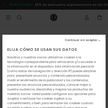
Pasar
DOBLE PROMO
25% de descuento suplementario en las Of
a
la
información
del
producto
Continuar sin aceptar
ELIJA CÓMO SE USAN SUS DATOS
Nosotros y nuestros socios utilizamos cookies o la
tecnología correspondiente para almacenar y/o acceder a
la información en el dispositivo. Esta información personal
(como datos de navegación y dirección IP) puede utilizarse
para: presentarle anuncios y contenido personalizados,
medir el rendimiento de la publicidad y los contenidos,
presentar las anuncios personalizados, conocer mejor a
nuestra audiencia, desarrollar y mejorar los productos de
nuestros socios. Usted puede configurar sus opciones para
aceptar o rechazar las cookies sujetas a su
consentimiento, o bien, para rechazar las cookies cuando
no están sujetas a su consentimiento (como algunas