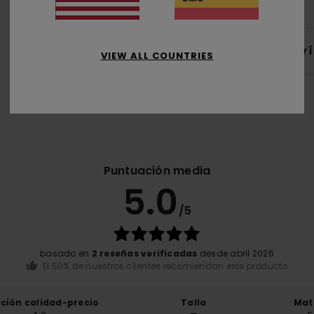
Env
VIEW ALL COUNTRIES
Puntuación media
5.0
/5
basado en
2 reseñas verificadas
desde abril 2026
El 50% de nuestros clientes recomiendan este producto
ación calidad-precio
Talla
Mat