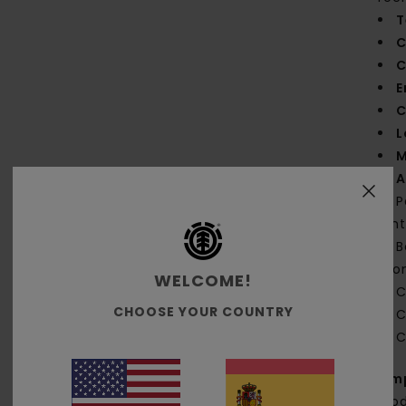
T
C
C
E
C
L
M
A
P
cin
B
mo
WELCOME!
C
CHOOSE YOUR COUNTRY
C
C
Com
algo