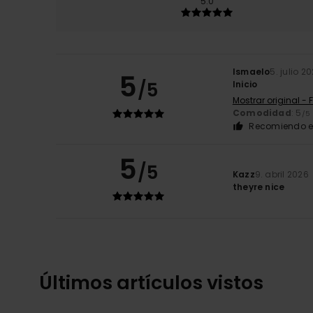
5.0
Ismaelo
5. julio 2
5
/5
Inicio
Mostrar original - 
Comodidad
: 5
/5
Recomiendo e
5
/5
Kazz
9. abril 2026
theyre nice
Últimos artículos vistos