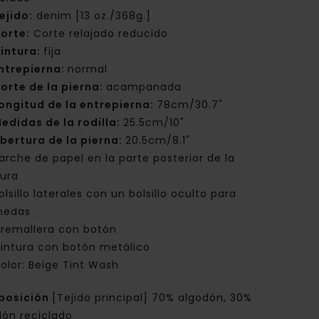
ejido:
denim [13 oz./368g.]
orte:
Corte relajado reducido
intura:
fija
ntrepierna:
normal
orte de la pierna:
acampanada
ongitud de la entrepierna:
78cm/30.7"
edidas de la rodilla:
25.5cm/10"
bertura de la pierna:
20.5cm/8.1"
arche de papel en la parte posterior de la
tura
olsillo laterales con un bolsillo oculto para
nedas
remallera con botón
intura con botón metálico
olor: Beige Tint Wash
posición
[Tejido principal] 70% algodón, 30%
dón reciclado