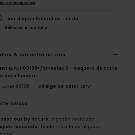
prar otras opciones
Ver disponibilidad en tienda
Seleccione una talla
lles & características
ent ELYDP00138</br>Relax 5 - Vaquero de corte
o para hombre
e
ELYDP00138
Código de color
terw
cterísticas
onscious by Nature:
algodón reciclado
ejido reciclado:
tejido mezcla de algodón
iclado