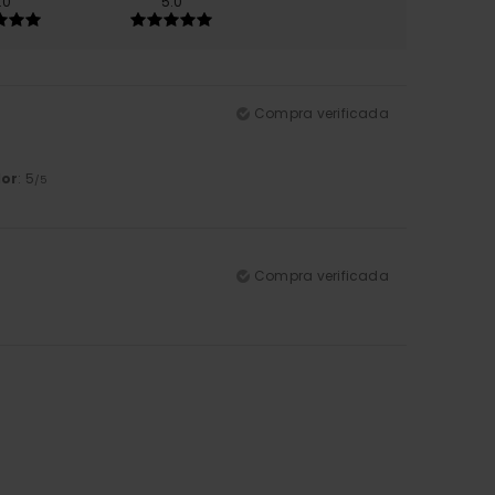
.0
5.0
Compra verificada
lor
: 5
/5
Compra verificada