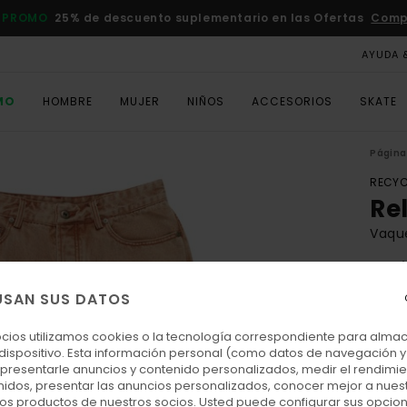
 PROMO
25% de descuento suplementario en las Ofertas
Comp
AYUDA 
MO
HOMBRE
MUJER
NIÑOS
ACCESORIOS
SKATE
Página 
RECYC
Re
Vaqu
5.0
ECO-
USAN SUS DATOS
90,00
40,
ocios utilizamos cookies o la tecnología correspondiente para alm
 dispositivo. Esta información personal (como datos de navegación y 
OFER
: presentarle anuncios y contenido personalizados, medir el rendimie
enidos, presentar las anuncios personalizados, conocer mejor a nues
DOBL
 los productos de nuestros socios. Usted puede configurar sus opcio