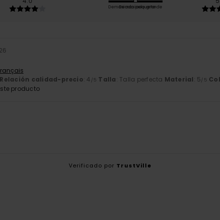
4.0
5
Demasiado pequeño
Demasiado grande
026
Français
Relación calidad-precio
: 4
Talla
: Talla perfecta
Material
: 5
Co
/5
/5
ste producto
Verificado por
TrustVille