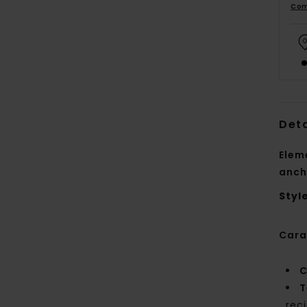
Com
Deta
Elem
anch
Styl
Cara
C
T
rec