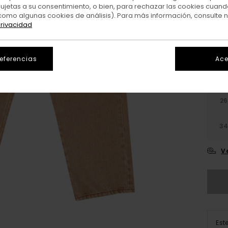
sujetas a su consentimiento, o bien, para rechazar las cookies cuand
como algunas cookies de análisis). Para más información, consulte 
Colo
privacidad
referencias
Ace
26
3
V
Est