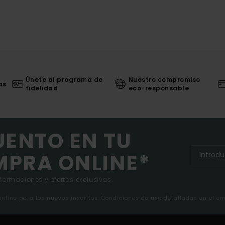
Únete al programa de
Nuestro compromiso
as
fidelidad
eco-responsable
UENTO EN TU
MPRA ONLINE*
nformaciones y ofertas exclusivas.
 online para los nuevos inscritos. Condiciones de uso detalladas en el e