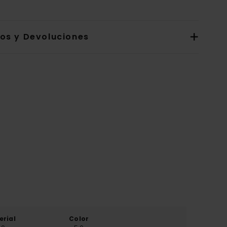
íos y Devoluciones
erial
Color