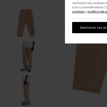
rechazar las cookies 
a su consentimiento (
cookies
y
política de 
Gestionar las p