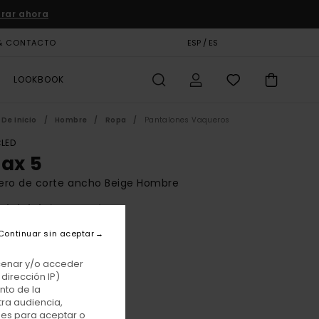
rar ahora
& CONTACTO
TARJETA DE REGALO
ESP / ES
TIENDAS
LOOKBOOK
De Inicio
Hombre
Ropa
Pantalones Vaqueros
LED
lax 5
ero de corte ancho Beige Hombre
(2 Reseñas)
BONUS
Continuar sin aceptar
 €
55%
50 €
acenar y/o acceder
dirección IP)
TAS
nto de la
tra audiencia,
E PROMO -25% EXTRA
nes para aceptar o