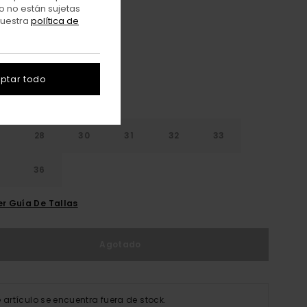
o no están sujetas
nuestra
política de
Beige Tint Wash
r
ptar todo
28
30
31
32
33
4
36
er Guía De Tallas
Agotado
e artículo se encuentra fuera de stock.