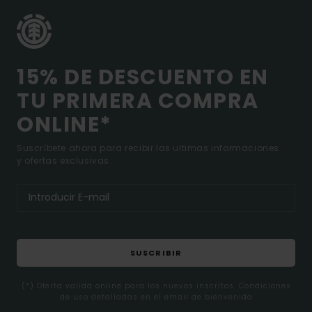
15% DE DESCUENTO EN
TU PRIMERA COMPRA
ONLINE*
Suscríbete ahora para recibir las ultimas informaciones
y ofertas exclusivas.
SUSCRIBIR
(*) Oferta valida online para los nuevos inscritos. Condiciones
de uso detalladas en el email de bienvenida