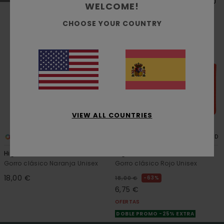
WELCOME!
CHOOSE YOUR COUNTRY
VIEW ALL COUNTRIES
4
4
RECYCLED
High Icon Y
High Icon Y
Gorro clásico Naranja Unisex
Gorro clásico Rojo Unisex
18,00 €
63%
18,00 €
6,75 €
OFERTAS
DOBLE PROMO -25% EXTRA