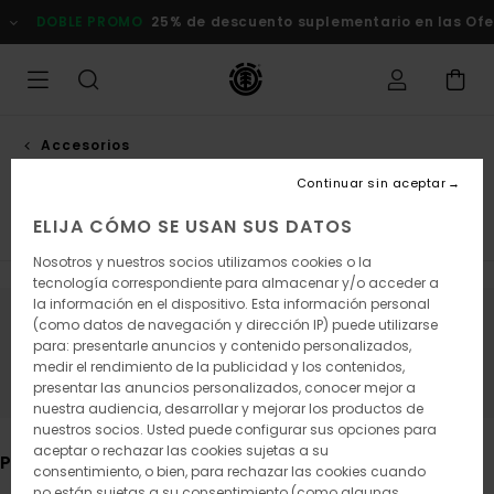
Saltar
DOBLE PROMO
25% de descuento suplementario en las Ofert
a
la
selección
de
la
cuadrícula
de
Accesorios
productos
Suministros escolares
Continuar sin aceptar
ELIJA CÓMO SE USAN SUS DATOS
Gorras y Gorros
Ver Todo
Nosotros y nuestros socios utilizamos cookies o la
tecnología correspondiente para almacenar y/o acceder a
la información en el dispositivo. Esta información personal
(como datos de navegación y dirección IP) puede utilizarse
Mantén el contacto, pronto los
para: presentarle anuncios y contenido personalizados,
productos estarán disponibles
medir el rendimiento de la publicidad y los contenidos,
presentar las anuncios personalizados, conocer mejor a
nuestra audiencia, desarrollar y mejorar los productos de
nuestros socios. Usted puede configurar sus opciones para
aceptar o rechazar las cookies sujetas a su
Puede que también te gusten
consentimiento, o bien, para rechazar las cookies cuando
no están sujetas a su consentimiento (como algunas