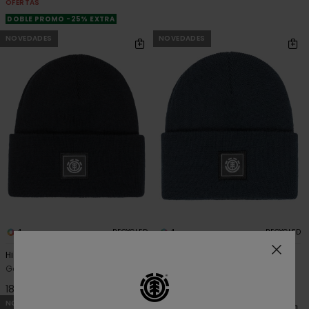
OFERTAS
DOBLE PROMO -25% EXTRA
NOVEDADES
NOVEDADES
4
4
RECYCLED
RECYCLED
High Icon Y
High Icon Y
Gorro clásico Negro Unisex
Gorro clásico Azul Unisex
18,00 €
18,00 €
NOVEDADES