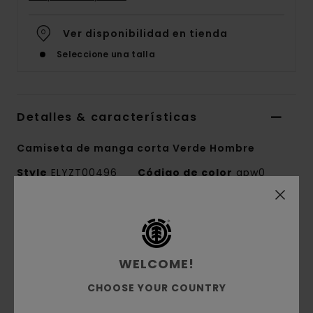
Ver disponibilidad en tienda
Seleccione una talla
Detalles & características
Camiseta de manga corta Verde Hombre
Style
ELYZT00496
Código de color
gpw0
Características
Colección:
colección Mainline
WELCOME!
Tejido:
tejido de punto de 100% algodón
orgánico [180 g/m2]
CHOOSE YOUR COUNTRY
Conscious by Nature:
Algodón Orgánico