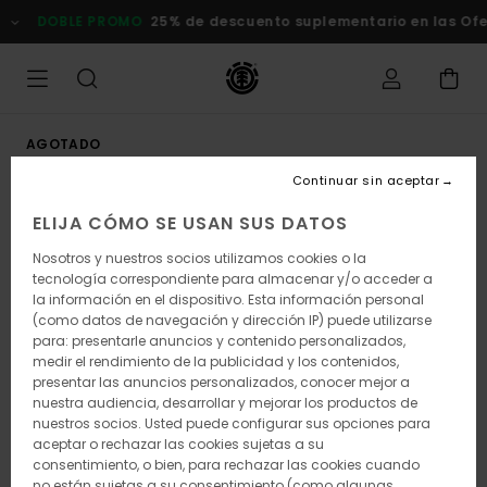
Pasar
DOBLE PROMO
25% de descuento suplementario en las Ofert
a
la
información
del
producto
AGOTADO
Continuar sin aceptar
ELIJA CÓMO SE USAN SUS DATOS
Nosotros y nuestros socios utilizamos cookies o la
tecnología correspondiente para almacenar y/o acceder a
la información en el dispositivo. Esta información personal
(como datos de navegación y dirección IP) puede utilizarse
para: presentarle anuncios y contenido personalizados,
medir el rendimiento de la publicidad y los contenidos,
presentar las anuncios personalizados, conocer mejor a
nuestra audiencia, desarrollar y mejorar los productos de
nuestros socios. Usted puede configurar sus opciones para
aceptar o rechazar las cookies sujetas a su
consentimiento, o bien, para rechazar las cookies cuando
no están sujetas a su consentimiento (como algunas