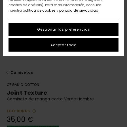
cookies de análisis). Para más información, consulte
nuestra
política de cookies
y
política de privacidad
Gestionar las preferencias
Aceptar todo
Camisetas
ORGANIC COTTON
Joint Texture
Camiseta de manga corta Verde Hombre
ECO-BONUS
35,00 €