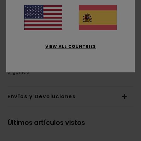
corte:
corte normal
Cuello:
Cuello redondo
Mangas:
manga corta
Marca:
estampados de base agua en el
pecho y la espalda
La apariencia del producto puede variar
VIEW ALL COUNTRIES
dependiendo de la situación del estampado
Composición
[Tejido principal] 100% algodón
orgánico
Envíos y Devoluciones
Últimos artículos vistos