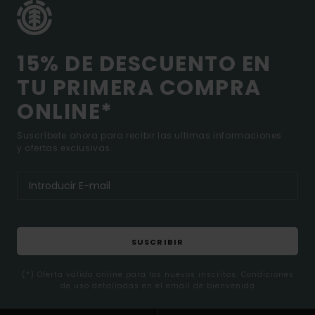
15% DE DESCUENTO EN
TU PRIMERA COMPRA
ONLINE*
Suscríbete ahora para recibir las ultimas informaciones
y ofertas exclusivas.
SUSCRIBIR
(*) Oferta valida online para los nuevos inscritos. Condiciones
de uso detalladas en el email de bienvenida