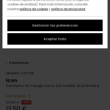
cookies de análisis). Para más información, consulte
nuestra
política de cookies
y
política de privacidad
Gestionar las preferencias
Aceptar todo
Camisetas
ORGANIC COTTON
Icon
Camiseta de manga corta con bolsillo Azul Hombre
ECO-BONUS
30,00 €
55%
13,50 €