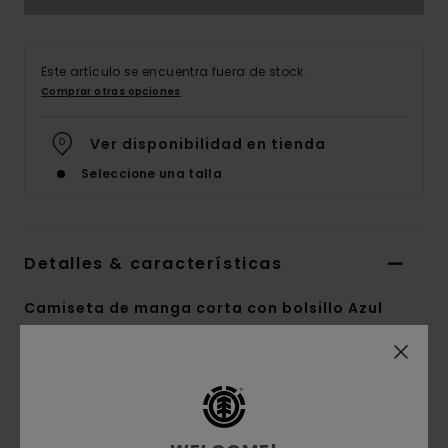
Este artículo se encuentra fuera de stock.
Comprar otras opciones
Ver disponibilidad en tienda
Seleccione una talla
Detalles & características
Camiseta de manga corta con bolsillo Azul
Hombre
Style
ELYKT00175
Código de color
ecn
Características