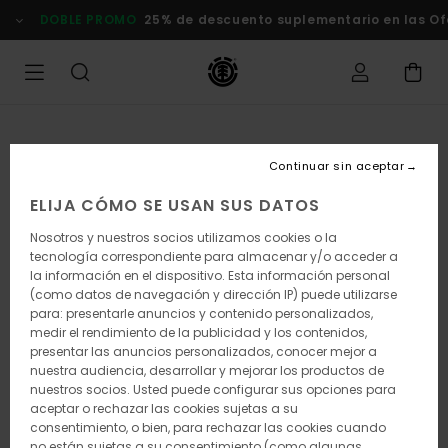
Pasar
DOBLE PROMO
25% de descuento suplementario en las Ofer
a
la
información
del
producto
Continuar sin aceptar
ELIJA CÓMO SE USAN SUS DATOS
Nosotros y nuestros socios utilizamos cookies o la
tecnología correspondiente para almacenar y/o acceder a
la información en el dispositivo. Esta información personal
(como datos de navegación y dirección IP) puede utilizarse
para: presentarle anuncios y contenido personalizados,
medir el rendimiento de la publicidad y los contenidos,
presentar las anuncios personalizados, conocer mejor a
nuestra audiencia, desarrollar y mejorar los productos de
nuestros socios. Usted puede configurar sus opciones para
aceptar o rechazar las cookies sujetas a su
consentimiento, o bien, para rechazar las cookies cuando
no están sujetas a su consentimiento (como algunas