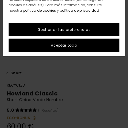
cookies de análisis). Para más información, consulte
nuestra
política de cookies
y
política de privacidad
Gestionar las preferencias
Aceptar todo
Short
RECYCLED
Howland Classic
Short Chino Verde Hombre
5.0
(1 Reseñas)
ECO-BONUS
60,00 €