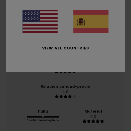
Puntuación media
5.0
/5
basado en
1 reseñas verificadas
desde marzo 2026
El 100% de nuestros clientes recomiendan este
producto
VIEW ALL COUNTRIES
Comodidad
5.0
Relación calidad-precio
4.0
Talla
Material
5.0
Demasiado pequeño
Demasiado grande