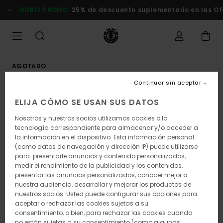
Pasar
DOBLE PROMO
25% de descuento suplementario en las Of
a
la
información
del
producto
AGOTADO
Continuar sin aceptar
ELIJA CÓMO SE USAN SUS DATOS
Nosotros y nuestros socios utilizamos cookies o la
tecnología correspondiente para almacenar y/o acceder a
la información en el dispositivo. Esta información personal
(como datos de navegación y dirección IP) puede utilizarse
para: presentarle anuncios y contenido personalizados,
medir el rendimiento de la publicidad y los contenidos,
presentar las anuncios personalizados, conocer mejor a
nuestra audiencia, desarrollar y mejorar los productos de
nuestros socios. Usted puede configurar sus opciones para
aceptar o rechazar las cookies sujetas a su
consentimiento, o bien, para rechazar las cookies cuando
no están sujetas a su consentimiento (como algunas