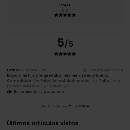
Color
5.0
5
/5
Esther
28. marzo 2026
Compra verificada
Es para mi hijo y le quedaba muy bien. Es muy bonito.
Comodidad
: 5
Relación calidad-precio
: 4
Talla
: Talla
/5
/5
perfecta
Material
: 5
Color
: 5
/5
/5
Recomiendo este producto
Verificado por
TrustVille
Últimos artículos vistos