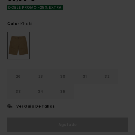
DOBLE PROMO -25% EXTRA
Khaki
Color
26
28
30
31
32
33
34
36
Ver Guía De Tallas
Agotado