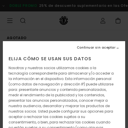
Pasar
DOBLE PROMO
25% de descuento suplementario en las Ofert
a
la
información
del
producto
AGOTADO
Continuar sin aceptar
ELIJA CÓMO SE USAN SUS DATOS
Nosotros y nuestros socios utilizamos cookies o la
tecnología correspondiente para almacenar y/o acceder a
la información en el dispositivo. Esta información personal
(como datos de navegación y dirección IP) puede utilizarse
para: presentarle anuncios y contenido personalizados,
medir el rendimiento de la publicidad y los contenidos,
presentar las anuncios personalizados, conocer mejor a
nuestra audiencia, desarrollar y mejorar los productos de
nuestros socios. Usted puede configurar sus opciones para
aceptar o rechazar las cookies sujetas a su
consentimiento, o bien, para rechazar las cookies cuando
no están sujetas a su consentimiento (como algunas