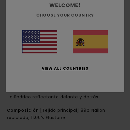
Cintura:
Cintura elástica
WELCOME!
Tiro:
tiro normal
CHOOSE YOUR COUNTRY
Forma de la pierna:
pierna holgada
Longitud :
longitud 43 cm - corto
Abertura de la pierna:
Abertura de la pierna
36 cm
Cierre:
Cierre con cordón ajustable en la
cintura
Bolsillo:
bolsillo en costuras laterales
Bolsillo trasero derecho de ojal con pespunte
VIEW ALL COUNTRIES
Marca:
Parche de silicona triangular en la
pierna izquierda
Otros detalles:
costura en curva con remate
cilíndrico reflectante delante y detrás
Composición
[Tejido principal] 89% Nailon
reciclado, 11,00% Elastane