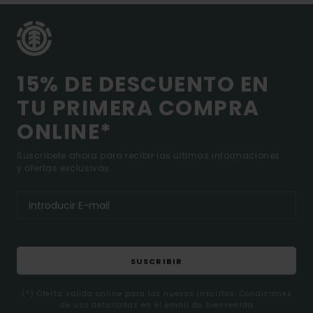
15% DE DESCUENTO EN
TU PRIMERA COMPRA
ONLINE*
Suscríbete ahora para recibir las ultimas informaciones
y ofertas exclusivas.
SUSCRIBIR
(*) Oferta valida online para los nuevos inscritos. Condiciones
de uso detalladas en el email de bienvenida