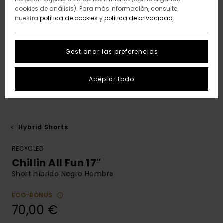
cookies de análisis). Para más información, consulte
nuestra
política de cookies
y
política de privacidad
Gestionar las preferencias
Aceptar todo
Hybrid Shorts
RECYCLED
Chillin All Fun 17"
Short híbrido Negro Hombre
ECO-BONUS
70,00 €