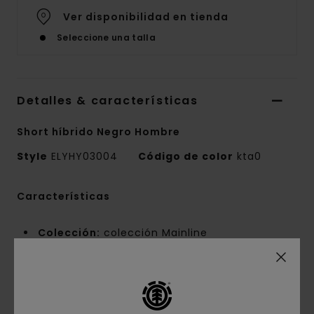
Ver disponibilidad en tienda
Seleccione una talla
Detalles & características
Short híbrido Negro Hombre
Style
ELYHY03004
Código de color
kta0
Características
Colección:
colección Mainline
Tejido:
Tejido liso mezcla de 89% nailon
reciclado 16% elastane (180 g/m2)
Conscious by Nature:
Nailon reciclado
Corte:
ajuste relajado