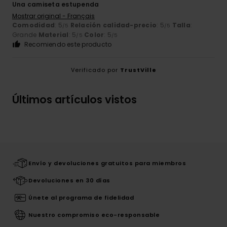
Una camiseta estupenda
Mostrar original - Français
Comodidad
: 5
Relación calidad-precio
: 5
Talla
:
/5
/5
Grande
Material
: 5
Color
: 5
/5
/5
Recomiendo este producto
Verificado por
TrustVille
Últimos artículos vistos
Envío y devoluciones gratuitos para miembros
Devoluciones en 30 días
Únete al programa de fidelidad
Nuestro compromiso eco-responsable