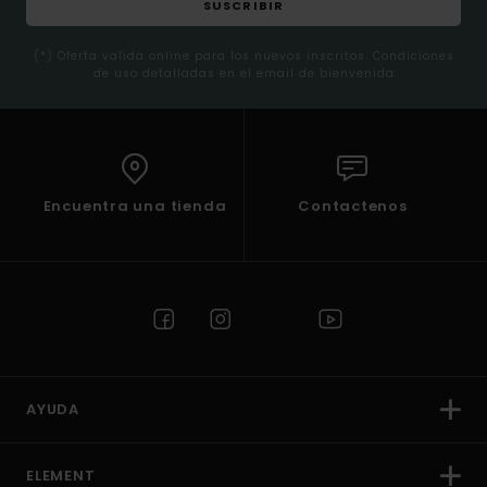
SUSCRIBIR
(*) Oferta valida online para los nuevos inscritos. Condiciones
de uso detalladas en el email de bienvenida
Encuentra una tienda
Contactenos
AYUDA
ELEMENT