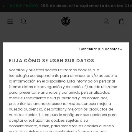
Pasar
DOBLE PROMO
25% de descuento suplementario en las Ofertas
a
la
información
del
producto
Continuar sin aceptar
ELIJA CÓMO SE USAN SUS DATOS
Nosotros y nuestros socios utilizamos cookies o la
tecnología correspondiente para almacenar y/o acceder a
la información en el dispositivo. Esta información personal
(como datos de navegación y dirección IP) puede utilizarse
para: presentarle anuncios y contenido personalizados,
medir el rendimiento de la publicidad y los contenidos,
presentar las anuncios personalizados, conocer mejor a
nuestra audiencia, desarrollar y mejorar los productos de
nuestros socios. Usted puede configurar sus opciones para
aceptar o rechazar las cookies sujetas a su
consentimiento, o bien, para rechazar las cookies cuando
no están sujetas a su consentimiento (como algunas