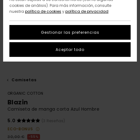
cookies de análisis). Para más información, consulte
nuestra
política de cookies
y
política de privacidad
Gestionar las preferencias
Aceptar todo
Camisetas
ORGANIC COTTON
Blazin
Camiseta de manga corta Azul Hombre
5.0
(3 Reseñas)
ECO-BONUS
30,00 €
55%