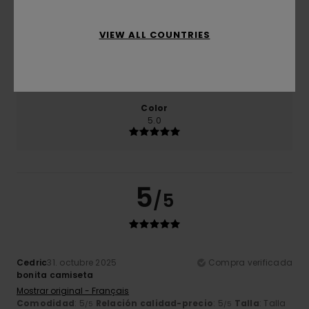
5.0
VIEW ALL COUNTRIES
Talla
Material
5.0
Demasiado pequeño
Demasiado grande
Color
5.0
5
/5
Cedric
31. octubre 2025
Compra verificada
bonita camiseta
Mostrar original - Français
Comodidad
: 5
Relación calidad-precio
: 5
Talla
: Talla
/5
/5