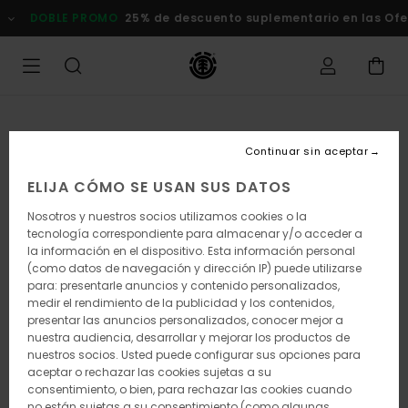
Pasar
DOBLE PROMO
25% de descuento suplementario en las Of
a
la
información
del
producto
Continuar sin aceptar
ELIJA CÓMO SE USAN SUS DATOS
Nosotros y nuestros socios utilizamos cookies o la
tecnología correspondiente para almacenar y/o acceder a
la información en el dispositivo. Esta información personal
(como datos de navegación y dirección IP) puede utilizarse
para: presentarle anuncios y contenido personalizados,
medir el rendimiento de la publicidad y los contenidos,
presentar las anuncios personalizados, conocer mejor a
nuestra audiencia, desarrollar y mejorar los productos de
nuestros socios. Usted puede configurar sus opciones para
aceptar o rechazar las cookies sujetas a su
consentimiento, o bien, para rechazar las cookies cuando
no están sujetas a su consentimiento (como algunas