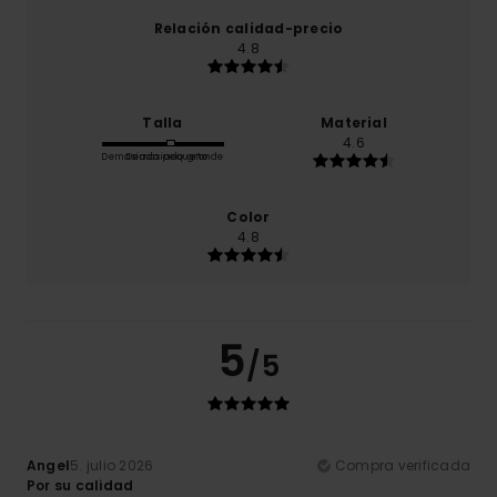
Relación calidad-precio
4.8
Talla
Material
4.6
Demasiado pequeño
Demasiado grande
Color
4.8
5
/5
Angel
5. julio 2026
Compra verificada
Por su calidad