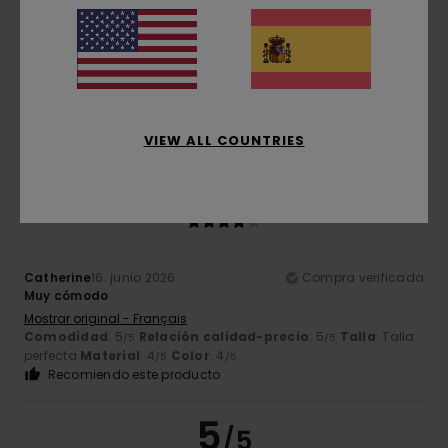
Scherer
19. junio 2026
Compra verificada
Cómoda y elegante
Mostrar original - Français
Comodidad
: 5
Relación calidad-precio
: 4
Talla
:
/5
/5
Demasiado grande
Material
: 4
Color
: 4
/5
/5
Recomiendo este producto
VIEW ALL COUNTRIES
4
/5
Catherine
16. junio 2026
Compra verificada
Muy cómodo
Mostrar original - Français
Comodidad
: 5
Relación calidad-precio
: 5
Talla
: Talla
/5
/5
perfecta
Material
: 4
Color
: 4
/5
/5
Recomiendo este producto
5
/5