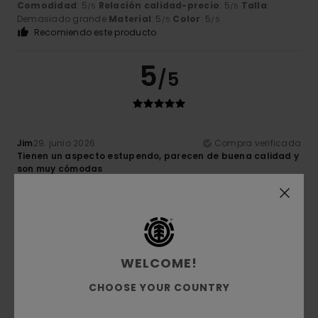
Comodidad
: 5
Relación calidad-precio
: 5
Talla
:
/5
/5
Demasiado grande
Material
: 5
Color
: 5
/5
/5
Recomiendo este producto
5
/5
Jim
29. junio 2026
Compra verificada
Tienen un aspecto estupendo, parecen de buena calidad y
son muy cómodas
Mostrar original - English
Comodidad
: 5
Relación calidad-precio
: 5
Talla
: Talla
/5
/5
perfecta
Material
: 5
Color
: 5
/5
/5
Recomiendo este producto
5
WELCOME!
/5
CHOOSE YOUR COUNTRY