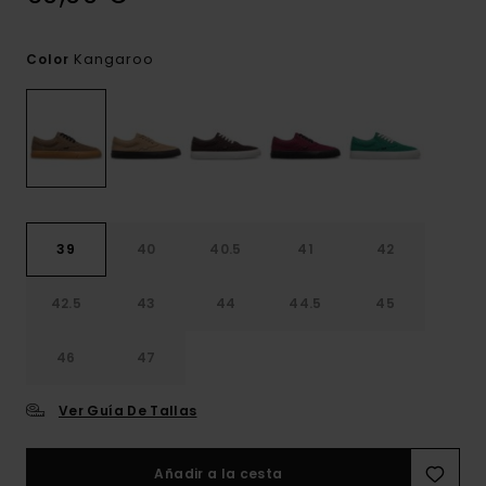
Kangaroo
Color
39
40
40.5
41
42
42.5
43
44
44.5
45
46
47
Ver Guía De Tallas
Añadir a la cesta