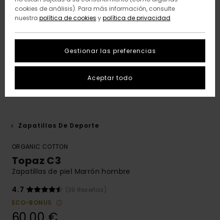
cookies de análisis). Para más información, consulte
nuestra
política de cookies
y
política de privacidad
Gestionar las preferencias
Aceptar todo
Zapatillas De Deporte
ORGANIC COTTON
Topaz C3
Zapatillas de piel Marrón hombre
4.7
(39 Reseñas)
ECO-BONUS
60,00 €