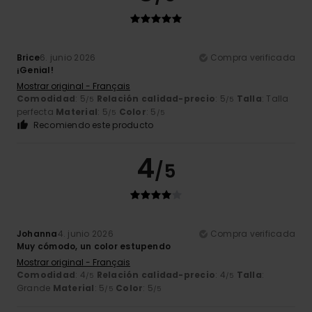
Brice
6. junio 2026
Compra verificada
¡Genial!
Mostrar original - Français
Comodidad
: 5
Relación calidad-precio
: 5
Talla
: Talla
/5
/5
perfecta
Material
: 5
Color
: 5
/5
/5
Recomiendo este producto
4
/5
Johanna
4. junio 2026
Compra verificada
Muy cómodo, un color estupendo
Mostrar original - Français
Comodidad
: 4
Relación calidad-precio
: 4
Talla
:
/5
/5
Grande
Material
: 5
Color
: 5
/5
/5