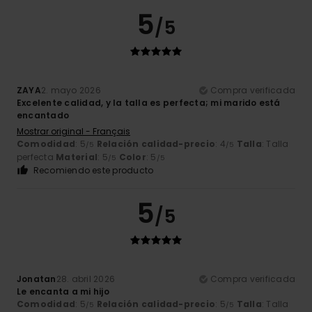
5
/5
ZAYA
2. mayo 2026
Compra verificada
Excelente calidad, y la talla es perfecta; mi marido está
encantado
Mostrar original - Français
Comodidad
: 5
Relación calidad-precio
: 4
Talla
: Talla
/5
/5
perfecta
Material
: 5
Color
: 5
/5
/5
Recomiendo este producto
5
/5
Jonatan
28. abril 2026
Compra verificada
Le encanta a mi hijo
Comodidad
: 5
Relación calidad-precio
: 5
Talla
: Talla
/5
/5