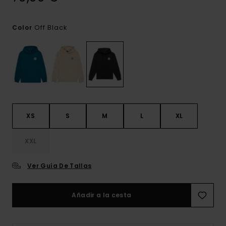
Off Black
Color
XS
S
M
L
XL
XXL
Ver Guía De Tallas
Añadir a la cesta