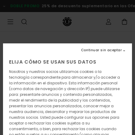
Pasar
DOBLE PROMO
25% de descuento suplementario en las Ofertas
a
la
información
del
producto
Continuar sin aceptar
ELIJA CÓMO SE USAN SUS DATOS
Nosotros y nuestros socios utilizamos cookies o la
tecnología correspondiente para almacenar y/o acceder a
la información en el dispositivo. Esta información personal
(como datos de navegación y dirección IP) puede utilizarse
para: presentarle anuncios y contenido personalizados,
medir el rendimiento de la publicidad y los contenidos,
presentar las anuncios personalizados, conocer mejor a
nuestra audiencia, desarrollar y mejorar los productos de
nuestros socios. Usted puede configurar sus opciones para
aceptar o rechazar las cookies sujetas a su
consentimiento, o bien, para rechazar las cookies cuando
no están sujetas a su consentimiento (como algunas