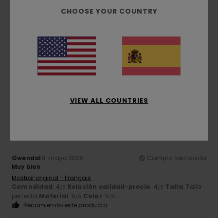
CHOOSE YOUR COUNTRY
Zian
29. mayo 2026
Compra verificada
Inicio
Mostrar original - Français
Comodidad
: 5
Relación calidad-precio
: 5
Talla
: Talla
/5
/5
perfecta
Material
: 5
Color
: 5
/5
/5
Recomiendo este producto
VIEW ALL COUNTRIES
5
/5
Gwendal
8. mayo 2026
Compra verificada
Muy bien
Mostrar original - Français
Comodidad
: 4
Relación calidad-precio
: 4
Talla
: Talla
/5
/5
perfecta
Material
: 5
Color
: 5
/5
/5
Recomiendo este producto