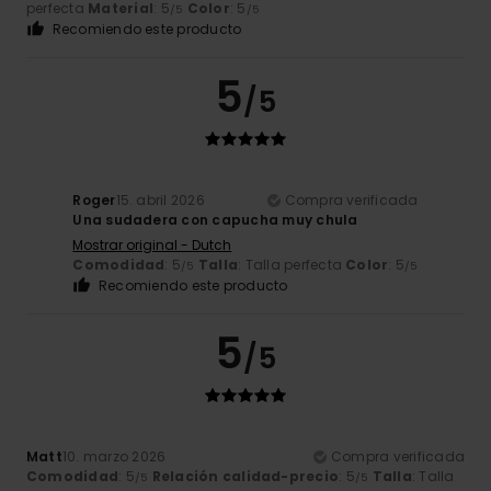
perfecta
Material
: 5
Color
: 5
/5
/5
Recomiendo este producto
5
/5
Roger
15. abril 2026
Compra verificada
Una sudadera con capucha muy chula
Mostrar original - Dutch
Comodidad
: 5
Talla
: Talla perfecta
Color
: 5
/5
/5
Recomiendo este producto
5
/5
Matt
10. marzo 2026
Compra verificada
Comodidad
: 5
Relación calidad-precio
: 5
Talla
: Talla
/5
/5