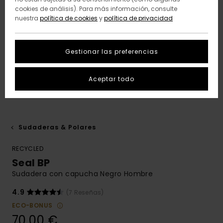
cookies de análisis). Para más información, consulte
nuestra
política de cookies
y
política de privacidad
Gestionar las preferencias
Aceptar todo
Sudaderas & Polares
RECYCLED
Seal BP
Sudadera con capucha Negro Hombre
4.9
(7 Reseñas)
ECO-BONUS
70,00 €