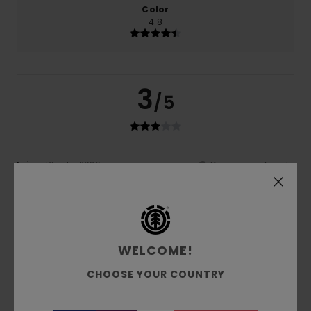
Color
4.8
3
/5
Loison
10. julio 2026
Compra verificada
Es un material ligero, pero un poco pequeño
Mostrar original - Français
Comodidad
: 4
Relación calidad-precio
: 3
Talla
:
/5
/5
Demasiado pequeño
Material
: 3
Color
: 5
/5
/5
Recomiendo este producto
WELCOME!
5
/5
CHOOSE YOUR COUNTRY