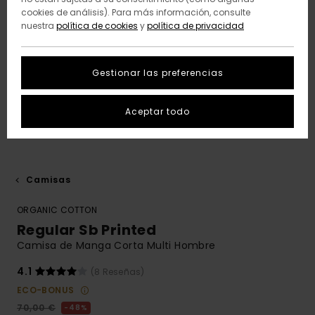
cookies de análisis). Para más información, consulte
nuestra
política de cookies
y
política de privacidad
Gestionar las preferencias
Aceptar todo
Camisas
ORGANIC COTTON
Regular Sb Printed
Camisa de Manga Corta Multi Hombre
4.1
(8 Reseñas)
ECO-BONUS
70,00 €
48%