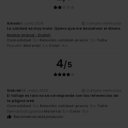
Alessio
8. junio 2026
Compra verificada
La calidad es muy mala. Quiero que me devuelvan el dinero.
Mostrar original - English
Comodidad
: 3
Relación calidad-precio
: 2
Talla
:
/5
/5
Pequeño
Material
: 2
Color
: 4
/5
/5
4
/5
Gabriel
28. mayo 2026
Compra verificada
El tallaje es raro no se corresponde con las referencias de
la página web.
Comodidad
: 5
Relación calidad-precio
: 5
Talla
:
/5
/5
Demasiado grande
Material
: 5
Color
: 5
/5
/5
Recomiendo este producto