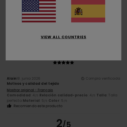
Thibault
19. junio 2026
Compra verificada
Genial
Mostrar original - Français
Talla
: Talla perfecta
Color
: 5
/5
Recomiendo este producto
VIEW ALL COUNTRIES
5
/5
Alain
18. junio 2026
Compra verificada
Motivos y calidad del tejido
Mostrar original - Français
Comodidad
: 4
Relación calidad-precio
: 4
Talla
: Talla
/5
/5
perfecta
Material
: 5
Color
: 5
/5
/5
Recomiendo este producto
2
/5