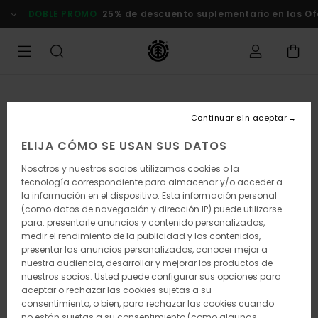
Pasar
DOBLE PROMO
25% de descuento suplementario en las Of
a
la
información
del
producto
Continuar sin aceptar
ELIJA CÓMO SE USAN SUS DATOS
Nosotros y nuestros socios utilizamos cookies o la
tecnología correspondiente para almacenar y/o acceder a
la información en el dispositivo. Esta información personal
(como datos de navegación y dirección IP) puede utilizarse
para: presentarle anuncios y contenido personalizados,
medir el rendimiento de la publicidad y los contenidos,
presentar las anuncios personalizados, conocer mejor a
nuestra audiencia, desarrollar y mejorar los productos de
nuestros socios. Usted puede configurar sus opciones para
aceptar o rechazar las cookies sujetas a su
consentimiento, o bien, para rechazar las cookies cuando
no están sujetas a su consentimiento (como algunas