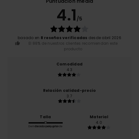
Puntuación media
4.1
/5
basado en
8 reseñas verificadas
desde abril 2026
El 88% de nuestros clientes recomiendan este
producto
Comodidad
4.3
Relación calidad-precio
3.7
Talla
Material
4.0
Demasiado pequeño
Demasiado grande