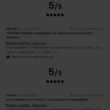
5
/5
Kerstin
26. mayo 2026
Compra verificada
También hemos conseguido un descuento para este
artículo.
Mostrar original - Français
Comodidad
: 5
Relación calidad-precio
: 3
Talla
: Talla
/5
/5
perfecta
Material
: 5
Color
: 5
/5
/5
Recomiendo este producto
5
/5
Cedric
28. abril 2026
Compra verificada
Una camisa muy bonita, con bonitos estampados
Mostrar original - Français
Comodidad
: 5
Relación calidad-precio
: 5
Talla
: Talla
/5
/5