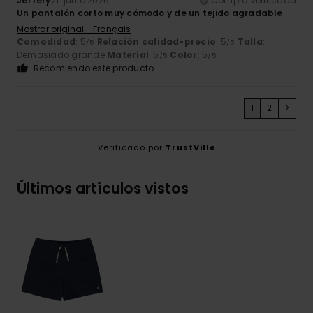
Jeffery
21. junio 2026
Compra verificada
Un pantalón corto muy cómodo y de un tejido agradable
Mostrar original - Français
Comodidad
: 5
Relación calidad-precio
: 5
Talla
:
/5
/5
Demasiado grande
Material
: 5
Color
: 5
/5
/5
Recomiendo este producto
1
2
>
Verificado por
TrustVille
Últimos artículos vistos