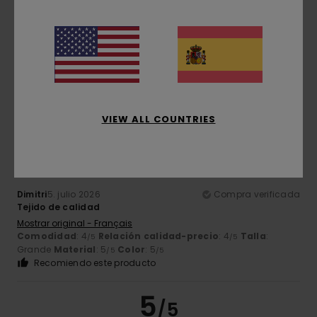
Simone
5. julio 2026
Compra verificada
Son bonitos
Mostrar original - Italiano
Comodidad
: 5
Relación calidad-precio
: 5
Talla
:
/5
/5
Grande
Material
: 5
Color
: 5
/5
/5
Recomiendo este producto
5
VIEW ALL COUNTRIES
/5
Dimitri
5. julio 2026
Compra verificada
Tejido de calidad
Mostrar original - Français
Comodidad
: 4
Relación calidad-precio
: 4
Talla
:
/5
/5
Grande
Material
: 5
Color
: 5
/5
/5
Recomiendo este producto
5
/5