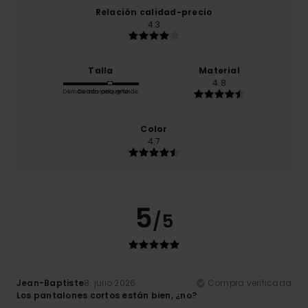
Relación calidad-precio
4.3
Talla
Material
4.8
Demasiado pequeño
Demasiado grande
Color
4.7
5
/5
Jean-Baptiste
8. julio 2026
Compra verificada
Los pantalones cortos están bien, ¿no?