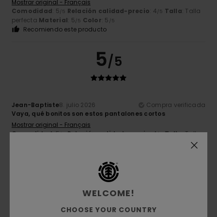
Mostrar original - Français
Comodidad
: 5
Relación calidad-precio
: 4
Talla
: Talla
/5
/5
perfecta
Material
: 5
Color
: 5
/5
/5
Recomiendo este producto
5
/5
Jean-Baptiste
8. julio 2026
Compra verificada
Vaya, qué bonitos son estos pantalones cortos
Mostrar original - Français
Comodidad
: 5
Relación calidad-precio
: 4
Talla
: Talla
/5
/5
perfecta
Material
: 5
Color
: 5
/5
/5
Recomiendo este producto
5
/5
WELCOME!
CHOOSE YOUR COUNTRY