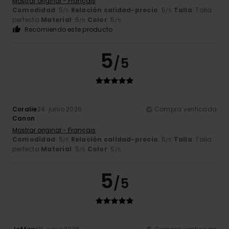
Mostrar original - Français
Comodidad
: 5
Relación calidad-precio
: 5
Talla
: Talla
/5
/5
perfecta
Material
: 5
Color
: 5
/5
/5
Recomiendo este producto
5
/5
Coralie
24. junio 2026
Compra verificada
Canon
Mostrar original - Français
Comodidad
: 5
Relación calidad-precio
: 5
Talla
: Talla
/5
/5
perfecta
Material
: 5
Color
: 5
/5
/5
5
/5