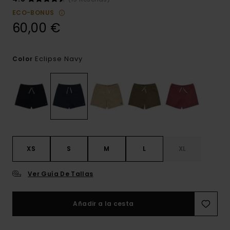
ECO-BONUS
60,00 €
Eclipse Navy
Color
XS
S
M
L
XL
Ver Guía De Tallas
Añadir a la cesta