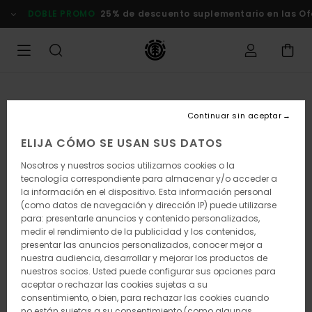
Pasar
DOBLE PROMO
25% de descuento suplementario en las Ofertas
a
la
información
del
producto
Continuar sin aceptar
ELIJA CÓMO SE USAN SUS DATOS
Nosotros y nuestros socios utilizamos cookies o la
tecnología correspondiente para almacenar y/o acceder a
la información en el dispositivo. Esta información personal
(como datos de navegación y dirección IP) puede utilizarse
para: presentarle anuncios y contenido personalizados,
medir el rendimiento de la publicidad y los contenidos,
presentar las anuncios personalizados, conocer mejor a
nuestra audiencia, desarrollar y mejorar los productos de
nuestros socios. Usted puede configurar sus opciones para
aceptar o rechazar las cookies sujetas a su
consentimiento, o bien, para rechazar las cookies cuando
no están sujetas a su consentimiento (como algunas