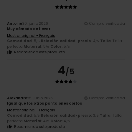
Antoine
30. junio 2026
Compra verificada
Muy cómodo de llevar
Mostrar original - Français
Comodidad
: 5
Relación calidad-precio
: 4
Talla
: Talla
/5
/5
perfecta
Material
: 5
Color
: 5
/5
/5
Recomiendo este producto
4
/5
Alexandre
25. junio 2026
Compra verificada
Igual que los otros pantalones cortos
Mostrar original - Français
Comodidad
: 5
Relación calidad-precio
: 3
Talla
: Talla
/5
/5
perfecta
Material
: 4
Color
: 4
/5
/5
Recomiendo este producto