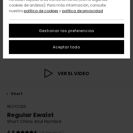
cookies de análisis). Para más información, consulte
nuestra
política de cookies
y
política de privacidad
Gestionar las preferencias
Aceptar todo
VER EL VIDEO
Short
RECYCLED
Regular Ewaist
Short Chino Azul Hombre
4.8
(19 Reseñas)