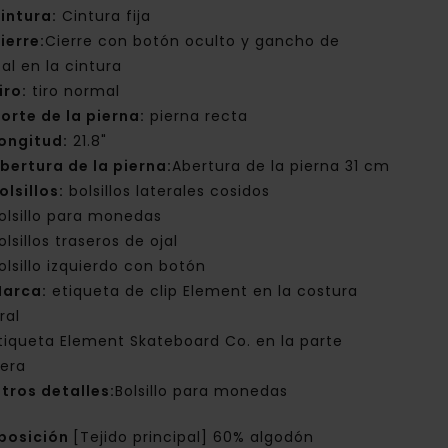
intura:
Cintura fija
ierre:
Cierre con botón oculto y gancho de
al en la cintura
iro:
tiro normal
orte de la pierna:
pierna recta
ongitud:
21.8"
bertura de la pierna:
Abertura de la pierna 31 cm
olsillos:
bolsillos laterales cosidos
olsillo para monedas
olsillos traseros de ojal
olsillo izquierdo con botón
arca:
etiqueta de clip Element en la costura
ral
tiqueta Element Skateboard Co. en la parte
sera
tros detalles:
Bolsillo para monedas
posición
[Tejido principal] 60% algodón