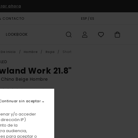
rar ahora
& CONTACTO
TARJETA DE REGALO
ESP / ES
TIENDAS
LOOKBOOK
De Inicio
Hombre
Ropa
Short
LED
wland Work 21.8"
t Chino Beige Hombre
(7 Reseñas)
BONUS
Continuar sin aceptar
00 €
acenar y/o acceder
dirección IP)
nto de la
Aluminum
r
tra audiencia,
nes para aceptar o