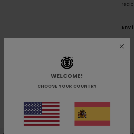
recic
Env
WELCOME!
Puntuación media
4.7
CHOOSE YOUR COUNTRY
/5
basado en
7 reseñas verificadas
desde abril 2026
El 43% de nuestros clientes recomiendan este producto