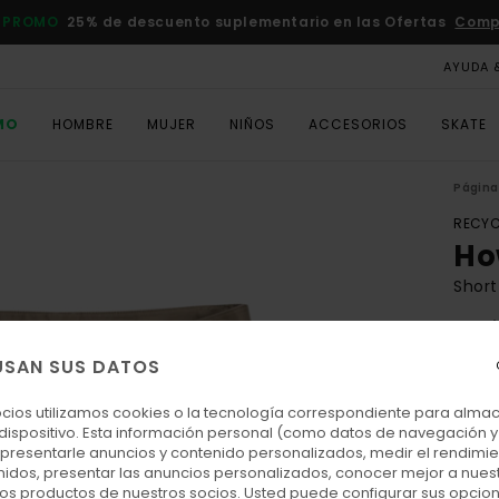
 PROMO
25% de descuento suplementario en las Ofertas
Comp
AYUDA 
MO
HOMBRE
MUJER
NIÑOS
ACCESORIOS
SKATE
Página 
RECYC
Ho
Shor
4.7
ECO-
USAN SUS DATOS
70,
ocios utilizamos cookies o la tecnología correspondiente para alm
 dispositivo. Esta información personal (como datos de navegación y 
: presentarle anuncios y contenido personalizados, medir el rendimie
Colo
enidos, presentar las anuncios personalizados, conocer mejor a nues
 los productos de nuestros socios. Usted puede configurar sus opcio