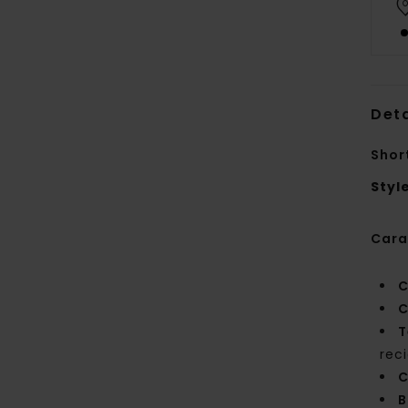
Deta
Shor
Styl
Cara
C
C
T
rec
C
B