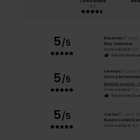
Comodidad
Rel
4.7
5
Rosendo
27. junio
/5
Muy comodos
Comodidad
: 5
/5
Recomiendo e
Lorenzo
20. junio 
5
/5
Unos pantalones
Mostrar original - 
Comodidad
: 5
/5
Recomiendo e
5
/5
Carlos
20. junio 2
Buena calidad pr
Comodidad
: 5
/5