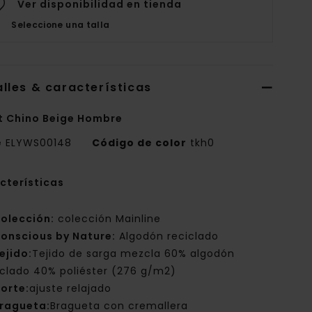
Ver disponibilidad en tienda
Seleccione una talla
lles & características
t Chino Beige Hombre
e
ELYWS00148
Código de color
tkh0
cterísticas
olección:
colección Mainline
onscious by Nature:
Algodón reciclado
ejido:
Tejido de sarga mezcla 60% algodón
iclado 40% poliéster (276 g/m2)
orte:
ajuste relajado
ragueta:
Bragueta con cremallera