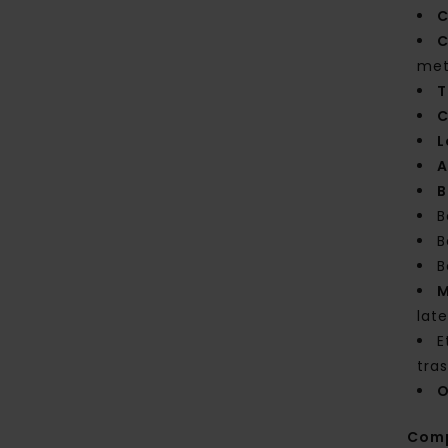
C
C
met
T
C
L
A
B
B
B
B
M
late
E
tra
O
Com