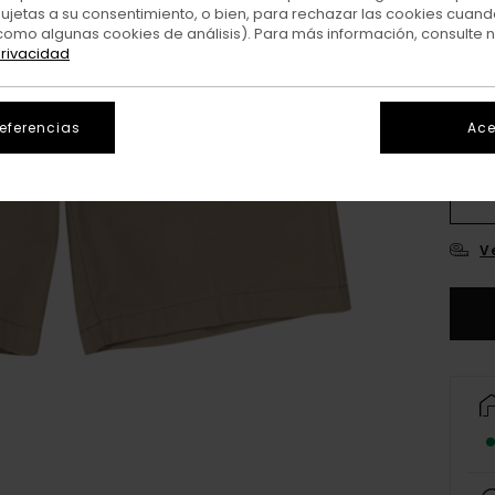
sujetas a su consentimiento, o bien, para rechazar las cookies cuand
como algunas cookies de análisis). Para más información, consulte 
privacidad
referencias
Ace
26
3
V