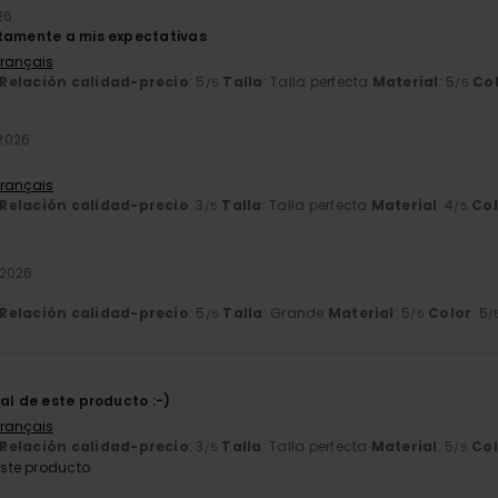
26
tamente a mis expectativas
Français
Relación calidad-precio
: 5
Talla
: Talla perfecta
Material
: 5
Co
/5
/5
2026
Français
Relación calidad-precio
: 3
Talla
: Talla perfecta
Material
: 4
Col
/5
/5
 2026
Relación calidad-precio
: 5
Talla
: Grande
Material
: 5
Color
: 5
/5
/5
/
6
al de este producto :-)
Français
Relación calidad-precio
: 3
Talla
: Talla perfecta
Material
: 5
Col
/5
/5
ste producto