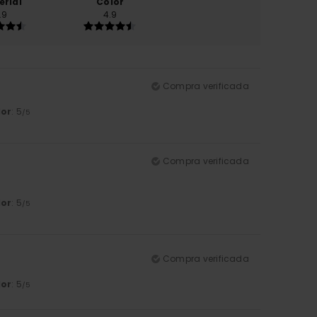
erial
Color
.9
4.9
Compra verificada
lor
: 5
/5
Compra verificada
lor
: 5
/5
Compra verificada
lor
: 5
/5