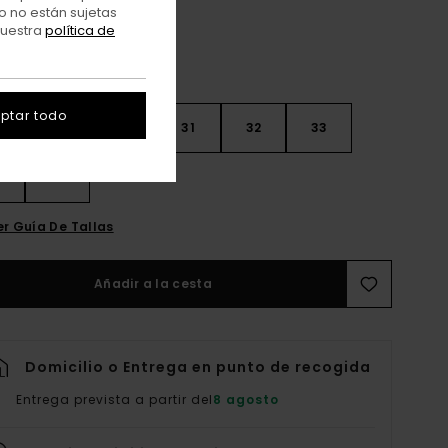
o no están sujetas
nuestra
política de
ptar todo
28
30
31
32
33
4
36
er Guía De Tallas
Añadir a la cesta
Domicilio o Entrega en punto de recogida
Entrega prevista a partir del
8 agosto