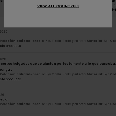
ación calidad-precio
Talla
Mat
4.4
4
VIEW ALL COUNTRIES
Demasiado pequeño
Demasiado grande
 2026
Relación calidad-precio
: 5
Talla
: Talla perfecta
Material
: 5
Co
/5
/5
ste producto
2026
 cortos holgados que se ajustan perfectamente a lo que buscaba.
Français
Relación calidad-precio
: 5
Talla
: Talla perfecta
Material
: 5
Co
/5
/5
ste producto
026
ecio
Relación calidad-precio
: 5
Talla
: Talla perfecta
Material
: 5
Co
/5
/5